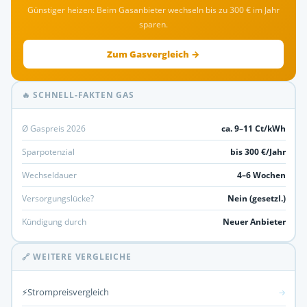
Günstiger heizen: Beim Gasanbieter wechseln bis zu 300 € im Jahr
sparen.
Zum Gasvergleich →
🔥 SCHNELL-FAKTEN GAS
Ø Gaspreis 2026
ca. 9–11 Ct/kWh
Sparpotenzial
bis 300 €/Jahr
Wechseldauer
4–6 Wochen
Versorgungslücke?
Nein (gesetzl.)
Kündigung durch
Neuer Anbieter
🔗 WEITERE VERGLEICHE
⚡
Strompreisvergleich
→