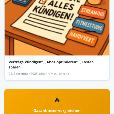
Verträge kündigen“, „Abos optimieren“, „Kosten
sparen
04. September 2025
·
admin
·
4 Min. Lesezeit
🔥
Gasanbieter vergleichen