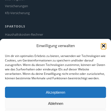
Versicherungen
Kfz-Versicherung
SPARTOOLS
Haushaltskosten-Rechner
Stromfresser-Rechner
Einwilligung verwalten
Ökostrom Vergleich
Alle Spartipps
Um dir ein optimales Erlebnis zu bieten, verwenden wir Technologien wie
Cookies, um Geräteinformationen zu speichern und/oder darauf
zuzugreifen. Wenn du diesen Technologien zustimmst, können wir Daten
RECHTLICHES
wie das Surfverhalten oder eindeutige IDs auf dieser Website
verarbeiten. Wenn du deine Einwillligung nicht erteilst oder zurückziehst,
Impressum
können bestimmte Merkmale und Funktionen beeinträchtigt werden.
Datenschutz
Cookie-Richtlinie
Akzeptieren
Haftungsausschluss
Ablehnen