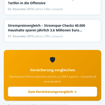
Tarifen in die Offensive
02. Dezember 2010
·
admin
·
3 Min. Lesezeit
Strompreisvergleich – Stromspar-Checks 40.000
Haushalte sparen jährlich 3,6 Millionen Euro
Stromkosten
01. Dezember 2010
·
admin
·
2 Min. Lesezeit
🛡️
Versicherung vergleichen
Überteuerte Police erkennen und bis zu 500 € sparen – kostenlos &
unverbindlich.
Zum Versicherungsvergleich →