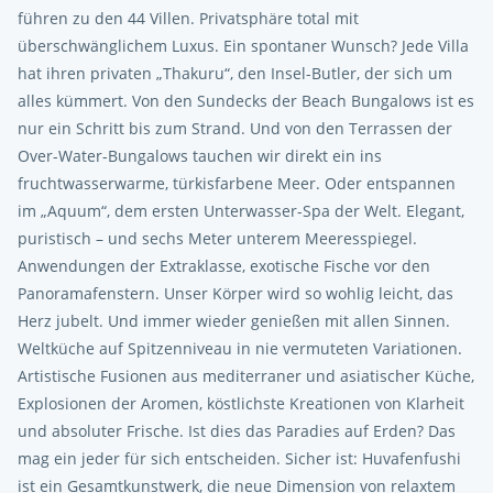
führen zu den 44 Villen. Privatsphäre total mit
überschwänglichem Luxus. Ein spontaner Wunsch? Jede Villa
hat ihren privaten „Thakuru“, den Insel-Butler, der sich um
alles kümmert. Von den Sundecks der Beach Bungalows ist es
nur ein Schritt bis zum Strand. Und von den Terrassen der
Over-Water-Bungalows tauchen wir direkt ein ins
fruchtwasserwarme, türkisfarbene Meer. Oder entspannen
im „Aquum“, dem ersten Unterwasser-Spa der Welt. Elegant,
puristisch – und sechs Meter unterem Meeresspiegel.
Anwendungen der Extraklasse, exotische Fische vor den
Panoramafenstern. Unser Körper wird so wohlig leicht, das
Herz jubelt. Und immer wieder genießen mit allen Sinnen.
Weltküche auf Spitzenniveau in nie vermuteten Variationen.
Artistische Fusionen aus mediterraner und asiatischer Küche,
Explosionen der Aromen, köstlichste Kreationen von Klarheit
und absoluter Frische. Ist dies das Paradies auf Erden? Das
mag ein jeder für sich entscheiden. Sicher ist: Huvafenfushi
ist ein Gesamtkunstwerk, die neue Dimension von relaxtem