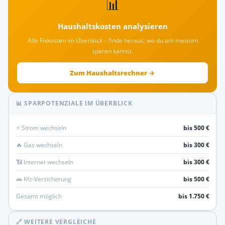
📊
Haushaltskosten analysieren
Alle Fixkosten im Überblick – finde heraus, wo du am meisten
sparen kannst.
Zum Haushaltsrechner →
📊 SPARPOTENZIALE IM ÜBERBLICK
⚡ Strom wechseln
bis 500 €
🔥 Gas wechseln
bis 300 €
📶 Internet wechseln
bis 300 €
🚗 Kfz-Versicherung
bis 500 €
Gesamt möglich
bis 1.750 €
🔗 WEITERE VERGLEICHE