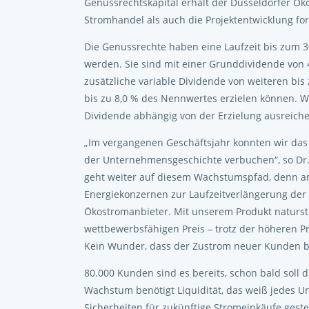
Genussrechtskapital erhält der Düsseldorfer Ök
Stromhandel als auch die Projektentwicklung fo
Die Genussrechte haben eine Laufzeit bis zum 30
werden. Sie sind mit einer Grunddividende von 
zusätzliche variable Dividende von weiteren bis 
bis zu 8,0 % des Nennwertes erzielen können. W
Dividende abhängig von der Erzielung ausreich
„Im vergangenen Geschäftsjahr konnten wir da
der Unternehmensgeschichte verbuchen“, so Dr
geht weiter auf diesem Wachstumspfad, denn a
Energiekonzernen zur Laufzeitverlängerung der
Ökostromanbieter. Mit unserem Produkt naturs
wettbewerbsfähigen Preis – trotz der höheren Pr
Kein Wunder, dass der Zustrom neuer Kunden bei
80.000 Kunden sind es bereits, schon bald soll
Wachstum benötigt Liquidität, das weiß jede
Sicherheiten für zukünftige Stromeinkäufe gest