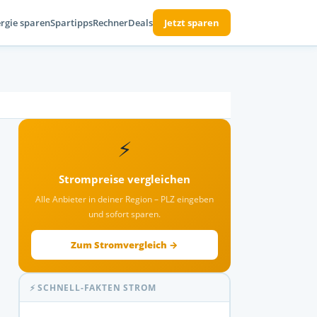
rgie sparen
Spartipps
Rechner
Deals
Jetzt sparen
⚡
Strompreise vergleichen
Alle Anbieter in deiner Region – PLZ eingeben
und sofort sparen.
Zum Stromvergleich →
⚡ SCHNELL-FAKTEN STROM