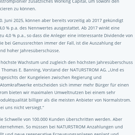
ostrompionier zusätzliches Working Capital, um sowohl den
rcieren zu können.
. Juni 2025, können aber bereits vorzeitig ab 2017 gekündigt
4,0 % p.a. des Nennwertes ausgestattet. Ab 2017 winkt eine
zu 4,0 % p.a., so dass die Anleger eine interessante Dividende von
ie bei Genussrechten immer der Fall, ist die Auszahlung der
end hoher Jahresüberschüsse.
s höchste Wachstum und zugleich den höchsten Jahresüberschuss
. Thomas E. Banning, Vorstand der NATURSTROM AG. „Und es
ngesichts der Kungeleien zwischen Regierung und
 Atomkraftwerke entscheiden sich immer mehr Bürger für einen
trom bieten wir maximalen Umweltnutzen bei einem sehr
oduktqualität billiger als die meisten Anbieter von Normalstrom.
 uns nicht versiegt.“
 die Schwelle von 100.000 Kunden überschritten werden. Aber
s Unternehmen. So müssen bei NATURSTROM Anzahlungen und
ellt und neue regenerative Erzeugungsanlagen geplant und