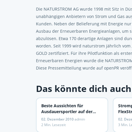
Die NATURSTROM AG wurde 1998 mit Sitz in Düs
unabhängigen Anbietern von Strom und Gas aus
Kunden. Neben der Belieferung mit Energie nu
Ausbau der Erneuerbaren Energieanlagen, um so 
abzulösen. Etwa 170 derartige Anlagen sind d
worden. Seit 1999 wird naturstrom jährlich vom 
GOLD zertifiziert. Für ihre Pilotfunktion als e
Erneuerbaren Energien wurde die NATURSTROM 
Diese Pressemitteilung wurde auf openPR veröffe
Das könnte dich auch
Beste Aussichten für
Stromp
Ausdauersportler auf der
FlexSt
Laufinsel Fuerteventura
Tarifen
02. Dezember 2010
·
admin
·
02. Dez
2 Min. Lesezeit
3 Min. L