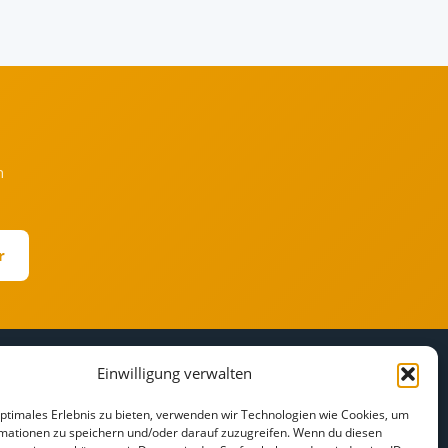
h
r
Einwilligung verwalten
RECHTLICHES
r
Impressum
optimales Erlebnis zu bieten, verwenden wir Technologien wie Cookies, um
mationen zu speichern und/oder darauf zuzugreifen. Wenn du diesen
Datenschutz