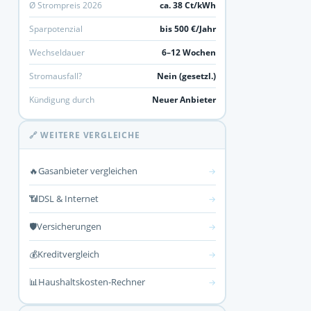
Ø Strompreis 2026
ca. 38 Ct/kWh
Sparpotenzial
bis 500 €/Jahr
Wechseldauer
6–12 Wochen
Stromausfall?
Nein (gesetzl.)
Kündigung durch
Neuer Anbieter
🔗 WEITERE VERGLEICHE
🔥
Gasanbieter vergleichen
→
📶
DSL & Internet
→
🛡️
Versicherungen
→
💰
Kreditvergleich
→
📊
Haushaltskosten-Rechner
→