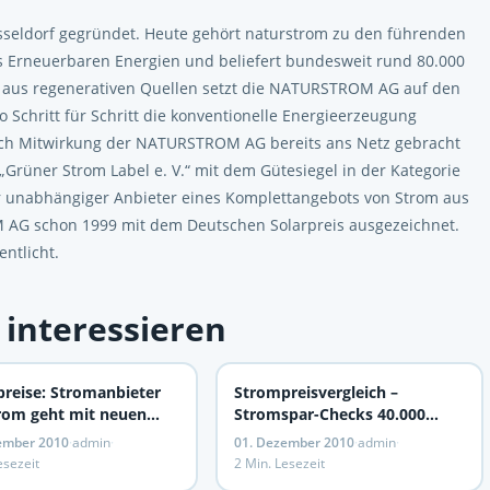
seldorf gegründet. Heute gehört naturstrom zu den führenden
 Erneuerbaren Energien und beliefert bundesweit rund 80.000
r aus regenerativen Quellen setzt die NATURSTROM AG auf den
Schritt für Schritt die konventionelle Energieerzeugung
urch Mitwirkung der NATURSTROM AG bereits ans Netz gebracht
„Grüner Strom Label e. V.“ mit dem Gütesiegel in der Kategorie
rster unabhängiger Anbieter eines Komplettangebots von Strom aus
AG schon 1999 mit dem Deutschen Solarpreis ausgezeichnet.
ntlicht.
 interessieren
reise: Stromanbieter
Strompreisvergleich –
rom geht mit neuen
Stromspar-Checks 40.000
 in die Offensive
Haushalte sparen jährlich 3,6
ember 2010
·
admin
·
01. Dezember 2010
·
admin
·
Millionen Euro Stromkosten
esezeit
2 Min. Lesezeit