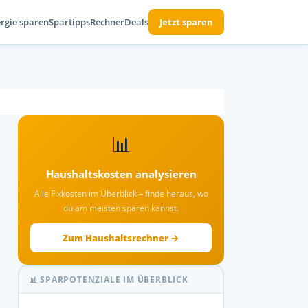
rgie sparen
Spartipps
Rechner
Deals
Jetzt sparen
📊
Haushaltskosten analysieren
Alle Fixkosten im Überblick – finde heraus, wo
du am meisten sparen kannst.
Zum Haushaltsrechner →
📊 SPARPOTENZIALE IM ÜBERBLICK