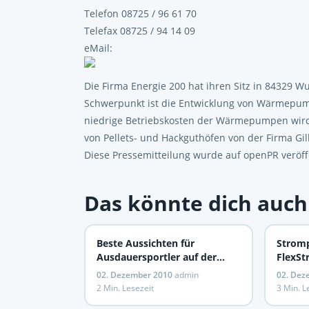
Telefon 08725 / 96 61 70
Telefax 08725 / 94 14 09
eMail:
Die Firma Energie 200 hat ihren Sitz in 84329 
Schwerpunkt ist die Entwicklung von Wärmepumpe
niedrige Betriebskosten der Wärmepumpen wird
von Pellets- und Hackguthöfen von der Firma Gi
Diese Pressemitteilung wurde auf openPR veröffe
Das könnte dich auch
Beste Aussichten für
Stromp
Ausdauersportler auf der
FlexSt
Laufinsel Fuerteventura
Tarifen
02. Dezember 2010
·
admin
·
02. Dez
2 Min. Lesezeit
3 Min. L