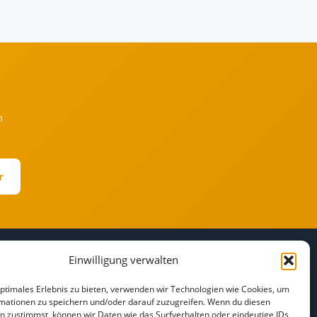
h
r
Einwilligung verwalten
RECHTLICHES
r
Impressum
optimales Erlebnis zu bieten, verwenden wir Technologien wie Cookies, um
mationen zu speichern und/oder darauf zuzugreifen. Wenn du diesen
Datenschutz
n zustimmst, können wir Daten wie das Surfverhalten oder eindeutige IDs