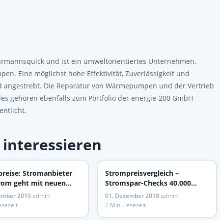
Wurmannsquick und ist ein umweltorientiertes Unternehmen.
n. Eine möglichst hohe Effektivität, Zuverlässigkeit und
 angestrebt. Die Reparatur von Wärmepumpen und der Vertrieb
lles gehören ebenfalls zum Portfolio der energie-200 GmbH
ntlicht.
 interessieren
reise: Stromanbieter
Strompreisvergleich –
rom geht mit neuen
Stromspar-Checks 40.000
 in die Offensive
Haushalte sparen jährlich 3,6
ember 2010
·
admin
·
01. Dezember 2010
·
admin
·
Millionen Euro Stromkosten
esezeit
2 Min. Lesezeit