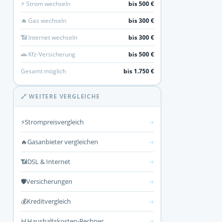
⚡ Strom wechseln
bis 500 €
🔥 Gas wechseln
bis 300 €
📶 Internet wechseln
bis 300 €
🚗 Kfz-Versicherung
bis 500 €
Gesamt möglich
bis 1.750 €
🔗 WEITERE VERGLEICHE
⚡
Strompreisvergleich
→
🔥
Gasanbieter vergleichen
→
📶
DSL & Internet
→
🛡️
Versicherungen
→
💰
Kreditvergleich
→
📊
Haushaltskosten-Rechner
→