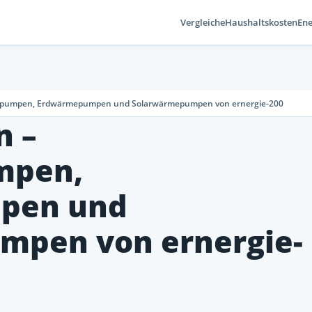
Vergleiche
Haushaltskosten
Ene
umpen, Erdwärmepumpen und Solarwärmepumpen von ernergie-200
 –
mpen,
pen und
mpen von ernergie-