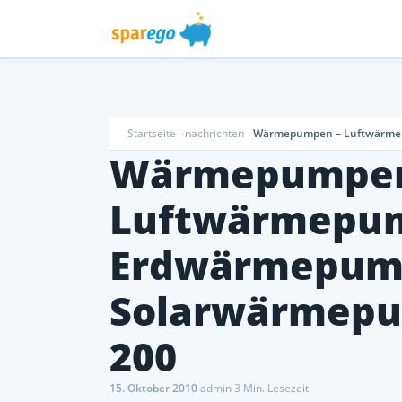
Startseite
nachrichten
Wärmepumpen – Luftwärmep
Wärmepumpen
Luftwärmepu
Erdwärmepum
Solarwärmepu
200
15. Oktober 2010
·
admin
·
3 Min. Lesezeit