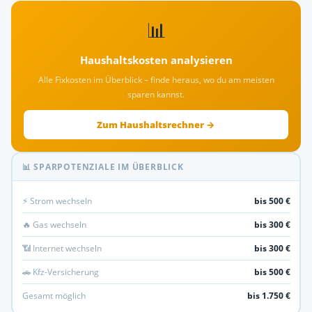
📊
Haushaltskosten analysieren
Alle Fixkosten im Überblick – finde heraus, wo du am meisten
sparen kannst.
Zum Haushaltsrechner →
📊 SPARPOTENZIALE IM ÜBERBLICK
⚡ Strom wechseln
bis 500 €
🔥 Gas wechseln
bis 300 €
📶 Internet wechseln
bis 300 €
🚗 Kfz-Versicherung
bis 500 €
Gesamt möglich
bis 1.750 €