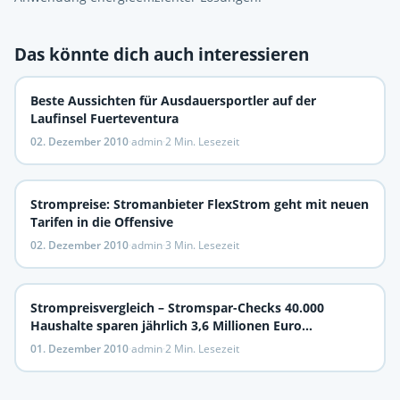
Das könnte dich auch interessieren
Beste Aussichten für Ausdauersportler auf der
Laufinsel Fuerteventura
02. Dezember 2010
·
admin
·
2 Min. Lesezeit
Strompreise: Stromanbieter FlexStrom geht mit neuen
Tarifen in die Offensive
02. Dezember 2010
·
admin
·
3 Min. Lesezeit
Strompreisvergleich – Stromspar-Checks 40.000
Haushalte sparen jährlich 3,6 Millionen Euro
Stromkosten
01. Dezember 2010
·
admin
·
2 Min. Lesezeit