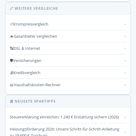
🔗 WEITERE VERGLEICHE
⚡
Strompreisvergleich
→
🔥
Gasanbieter vergleichen
→
📶
DSL & Internet
→
🛡️
Versicherungen
→
💰
Kreditvergleich
→
📊
Haushaltskosten-Rechner
→
📰 NEUESTE SPARTIPPS
Steuererklärung einreichen: 1.240 € Erstattung sichern (2026)
→
Heizungsförderung 2026: Unsere Schritt-für-Schritt-Anleitung
→
zu 19.600 € Zuschuss