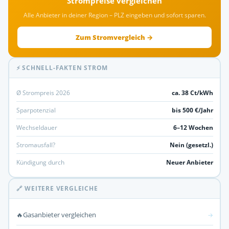
Strompreise vergleichen
Alle Anbieter in deiner Region – PLZ eingeben und sofort sparen.
Zum Stromvergleich →
⚡ SCHNELL-FAKTEN STROM
Ø Strompreis 2026
ca. 38 Ct/kWh
Sparpotenzial
bis 500 €/Jahr
Wechseldauer
6–12 Wochen
Stromausfall?
Nein (gesetzl.)
Kündigung durch
Neuer Anbieter
🔗 WEITERE VERGLEICHE
🔥
Gasanbieter vergleichen
→