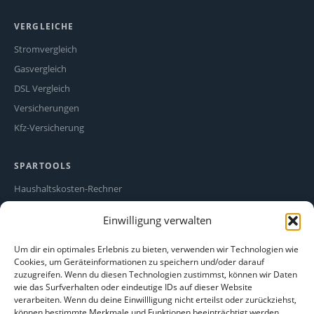
VERGLEICHE
Stromvergleich
Gasvergleich
DSL Vergleich
Versicherungen
Kfz-Versicherung
SPARTOOLS
Haushaltskosten-Rechner
Stromfresser-Rechner
Einwilligung verwalten
Ökostrom Vergleich
Alle Spartipps
Um dir ein optimales Erlebnis zu bieten, verwenden wir Technologien wie
Cookies, um Geräteinformationen zu speichern und/oder darauf
zuzugreifen. Wenn du diesen Technologien zustimmst, können wir Daten
RECHTLICHES
wie das Surfverhalten oder eindeutige IDs auf dieser Website
verarbeiten. Wenn du deine Einwillligung nicht erteilst oder zurückziehst,
Impressum
können bestimmte Merkmale und Funktionen beeinträchtigt werden.