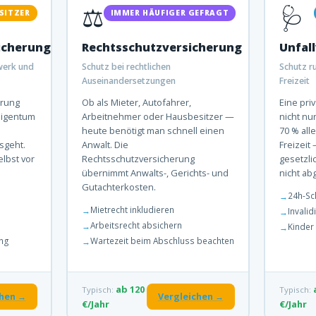
⚖️
🩺
SITZER
IMMER HÄUFIGER GEFRAGT
cherung
Rechtsschutzversicherung
Unfal
werk und
Schutz bei rechtlichen
Schutz r
Auseinandersetzungen
Freizeit
rung
Ob als Mieter, Autofahrer,
Eine priv
eigentum
Arbeitnehmer oder Hausbesitzer —
nicht nu
heute benötigt man schnell einen
70 % all
sgeht.
Anwalt. Die
Freizeit
lbst vor
Rechtsschutzversicherung
gesetzli
übernimmt Anwalts-, Gerichts- und
nicht ab
Gutachterkosten.
24h-Sc
Mietrecht inkludieren
Invali
Arbeitsrecht absichern
Kinder
ung
Wartezeit beim Abschluss beachten
ab 120
Typisch:
Typisch:
chen →
Vergleichen →
€/Jahr
€/Jahr