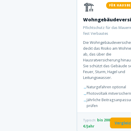
🏗️
FÜR HAUSBE
Wohngebäudeversi
Pflichtschutz für das Mauer
fest Verbautes
Die Wohngebäudeversiche
deckt das Risiko am Wohn
ab, das über die
Hausratversicherung hinau
Sie schützt das Gebäude se
Feuer, Sturm, Hagel und
Leitungswasser.
Naturgefahren optional
Photovoltaik mitversichern
Jährliche Beitragsanpass
prüfen
bis 200
Typisch:
Verglei
€/Jahr