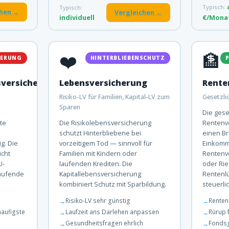
Typisch:
Typisch:
chen →
Vergleichen →
individuell
€/Mona
❤️
🏦
HERUNG
HINTERBLIEBENSCHUTZ
sversicherung
Lebensversicherung
Rente
Risiko-LV für Familien, Kapital-LV zum
Gesetzlic
Sparen
Die gese
rte
Die Risikolebensversicherung
Rentenve
schützt Hinterbliebene bei
einen Br
g. Die
vorzeitigem Tod — sinnvoll für
Einkomm
icht
Familien mit Kindern oder
Rentenv
U-
laufenden Krediten. Die
oder Rie
laufende
Kapitallebensversicherung
Rentenlü
kombiniert Schutz mit Sparbildung.
steuerli
Risiko-LV sehr günstig
Renten
äufigste
Laufzeit ans Darlehen anpassen
Rürup 
Gesundheitsfragen ehrlich
Fondsg