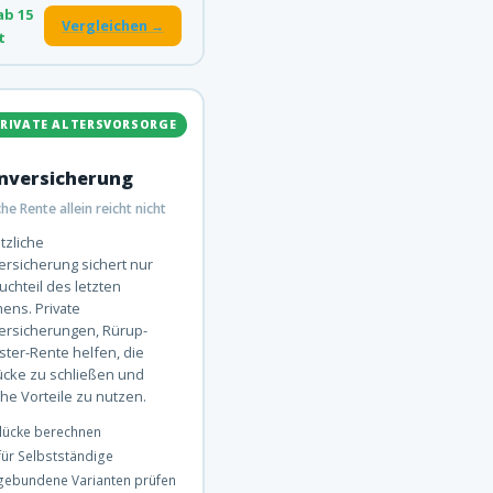
ab 15
Vergleichen →
t
PRIVATE ALTERSVORSORGE
nversicherung
he Rente allein reicht nicht
tzliche
rsicherung sichert nur
uchteil des letzten
ens. Private
ersicherungen, Rürup-
ster-Rente helfen, die
cke zu schließen und
che Vorteile zu nutzen.
lücke berechnen
für Selbstständige
ebundene Varianten prüfen