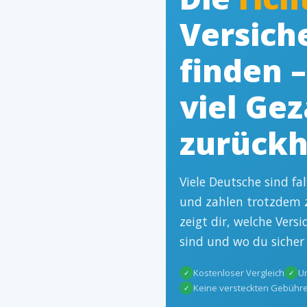
Versich
finden 
viel Gez
zurückh
Viele Deutsche sind fa
und zahlen trotzdem z
zeigt dir, welche Vers
sind und wo du sicher
Kostenloser Vergleich
Un
✓
✓
Keine versteckten Gebühr
✓