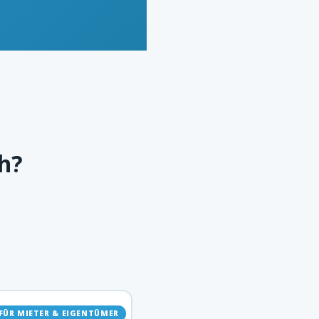
h?
FÜR MIETER & EIGENTÜMER