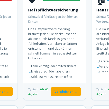
Haftpflichtversicherung
Hausr
ür jeden
Schutz bei fahrlässigen Schäden an
Schutz fü
Dritten
Wertgeg
Eine Haftpflichtversicherung
Die Haus
braucht jeder. Sie deckt Schäden
alle nic
u
ab, die durch fahrlässiges oder
verbunde
d
fehlerhaftes Verhalten an Dritten
Anlage b
ie je
entstehen — und das können
Einbruch
tzung
schnell Summen in sechsstelliger
greift d
Höhe sein.
Fahrra
iträge
Familienmitglieder mitversichert
Versi
Mietsachschäden absichern
Grobe 
nt sich
Schlüsselverlust einschließen
ab 40
Typisch:
Typisch:
chen →
Vergleichen →
€/Jahr
€/Jahr