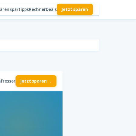
paren
Spartipps
Rechner
Deals
Jetzt sparen
fresser
Jetzt sparen →