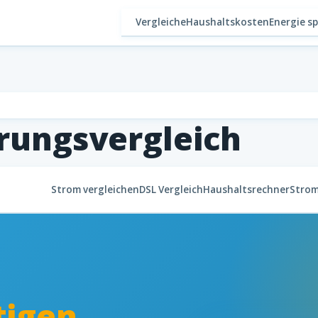
Vergleiche
Haushaltskosten
Energie s
rungsvergleich
Strom vergleichen
DSL Vergleich
Haushaltsrechner
Strom
tigen