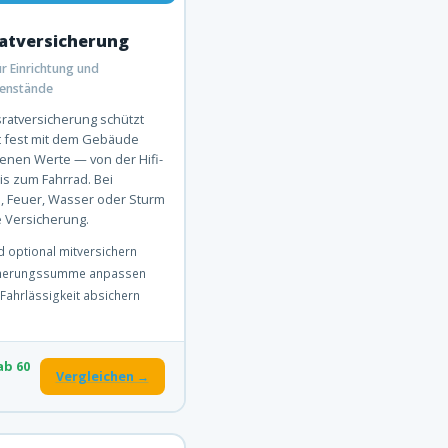
atversicherung
r Einrichtung und
enstände
ratversicherung schützt
ht fest mit dem Gebäude
nen Werte — von der Hifi-
is zum Fahrrad. Bei
, Feuer, Wasser oder Sturm
ie Versicherung.
d optional mitversichern
cherungssumme anpassen
Fahrlässigkeit absichern
ab 60
Vergleichen →