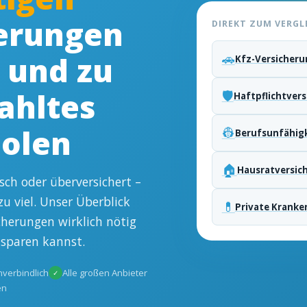
erungen
DIREKT ZUM VERGL
🚗
– und zu
Kfz-Versicheru
ahltes
🛡️
Haftpflichtver
olen
👷
Berufsunfähig
🏠
Hausratversic
lsch oder überversichert –
u viel. Unser Überblick
💊
Private Kranke
icherungen wirklich nötig
 sparen kannst.
verbindlich
Alle großen Anbieter
✓
en