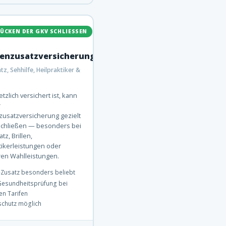
ÜCKEN DER GKV SCHLIESSEN
enzusatzversicherung
z, Sehhilfe, Heilpraktiker &
tzlich versichert ist, kann
r
usatzversicherung gezielt
schließen — besonders bei
z, Brillen,
tikerleistungen oder
ren Wahlleistungen.
-Zusatz besonders beliebt
Gesundheitsprüfung bei
n Tarifen
schutz möglich