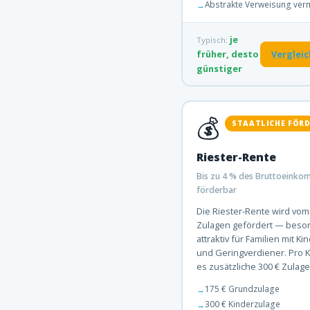
Abstrakte Verweisung ver
je
Typisch:
früher, desto
Verglei
günstiger
💰
STAATLICHE FÖR
Riester-Rente
Bis zu 4 % des Bruttoeink
förderbar
Die Riester-Rente wird vom 
Zulagen gefördert — beso
attraktiv für Familien mit Ki
und Geringverdiener. Pro K
es zusätzliche 300 € Zulage 
175 € Grundzulage
300 € Kinderzulage