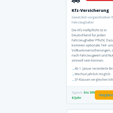
Kfz-Versicherung
Gesetzlich vorgeschrieben f
Fahrzeughalter
Die Kfz-Haftpflicht ist in
Deutschland für jeden
Fahrzeughalter Pflicht. Daz
kommen optionale Teil- un
Vollkaskoversicherungen, d
nach Fahrzeugwert und Nu
sinnvoll sein können.
Ab 1. Januar veränderte Be
Wechsel jährlich möglich
SF-Klassen vergleichen loh
bis 300
Typisch:
Verglei
€/Jahr