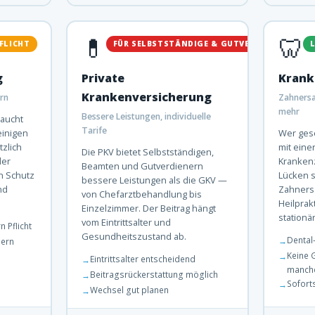
💊
🦷
FLICHT
FÜR SELBSTSTÄNDIGE & GUTVERDIENER
L
g
Private
Krank
Krankenversicherung
ern
Zahnersat
mehr
Bessere Leistungen, individuelle
raucht
Tarife
einigen
Wer gese
zlich
mit eine
Die PKV bietet Selbstständigen,
der
Krankenz
Beamten und Gutverdienern
in Schutz
Lücken 
bessere Leistungen als die GKV —
nd
Zahnersat
von Chefarztbehandlung bis
Heilprak
Einzelzimmer. Der Beitrag hängt
stationä
vom Eintrittsalter und
 Pflicht
Gesundheitszustand ab.
Dental
hern
Keine 
Eintrittsalter entscheidend
manche
Beitragsrückerstattung möglich
Sofort
Wechsel gut planen