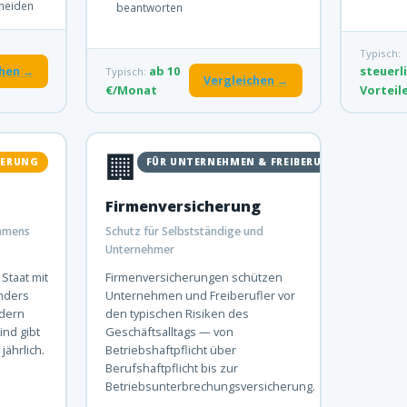
meiden
beantworten
Typisch:
ab 10
steuerl
chen →
Typisch:
Vergleichen →
€/Monat
Vorteil
🏢
DERUNG
FÜR UNTERNEHMEN & FREIBERUFLER
Firmenversicherung
ommens
Schutz für Selbstständige und
Unternehmer
Staat mit
Firmenversicherungen schützen
nders
Unternehmen und Freiberufler vor
ndern
den typischen Risiken des
ind gibt
Geschäftsalltags — von
jährlich.
Betriebshaftpflicht über
Berufshaftpflicht bis zur
Betriebsunterbrechungsversicherung.