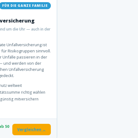
FÜR DIE GANZE FAMILIE
lversicherung
und um die Uhr — auch in der
ate Unfallversicherung ist
r für Risikogruppen sinnvoll.
er Unfälle passieren in der
 — und werden von der
chen Unfallversicherung
gedeckt.
hutz weltweit
ditätssumme richtig wählen
 günstig mitversichern
ab 50
Vergleichen →