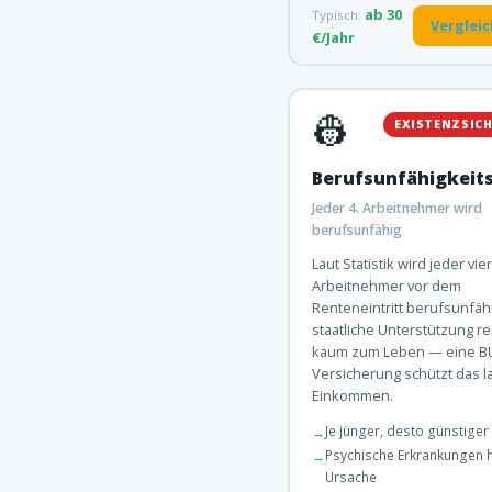
ab 30
Typisch:
Verglei
€/Jahr
👷
EXISTENZSIC
Berufsunfähigkeit
Jeder 4. Arbeitnehmer wird
berufsunfähig
Laut Statistik wird jeder vie
Arbeitnehmer vor dem
Renteneintritt berufsunfähi
staatliche Unterstützung re
kaum zum Leben — eine B
Versicherung schützt das 
Einkommen.
Je jünger, desto günstiger
Psychische Erkrankungen h
Ursache