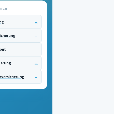
EICH
→
ng
→
sicherung
→
keit
→
herung
→
nversicherung