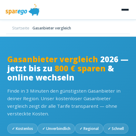
Startseite
Gasanbieter vergleich
Gasanbieter vergleich
2026 —
jetzt bis zu
800 € sparen
&
online wechseln
Finde in 3 Minuten den günstigsten Gasanbieter in
deiner Region. Unser kostenloser Gasanbieter
vergleich zeigt dir alle Tarife transparent — ohne
versteckte Kosten.
✓ Kostenlos
✓ Unverbindlich
✓ Regional
✓ Schnell