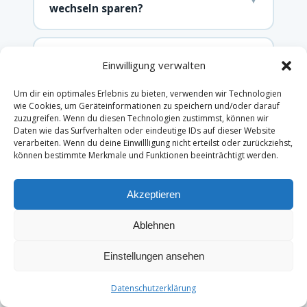
wechseln sparen?
Wie lange dauert ein Gaswechsel?
▼
Einwilligung verwalten
Um dir ein optimales Erlebnis zu bieten, verwenden wir Technologien
wie Cookies, um Geräteinformationen zu speichern und/oder darauf
Kann ich meinen Gasanbieter
▼
zuzugreifen. Wenn du diesen Technologien zustimmst, können wir
jederzeit wechseln?
Daten wie das Surfverhalten oder eindeutige IDs auf dieser Website
verarbeiten. Wenn du deine Einwillligung nicht erteilst oder zurückziehst,
können bestimmte Merkmale und Funktionen beeinträchtigt werden.
Was ist der Unterschied zwischen
Preisgarantie und Preisfixierung
Akzeptieren
▼
beim Gas?
Ablehnen
Einstellungen ansehen
Was bedeutet Ökogastarif und lohnt
▼
er sich?
Datenschutzerklärung