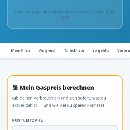
Ersparnis gegenüber lokaler Grundversorgung · Stand Juni
2026
Mein Preis
Vergleich
Checkliste
So geht’s
Verbr
🔢 Mein Gaspreis berechnen
Gib deinen Verbrauch ein und sieh sofort, was du
aktuell zahlst — und wie viel du sparen könntest.
POSTLEITZAHL