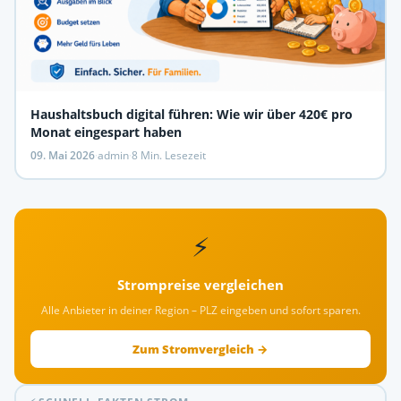
Haushaltsbuch digital führen: Wie wir über 420€ pro
Monat eingespart haben
09. Mai 2026
·
admin
·
8 Min. Lesezeit
⚡
Strompreise vergleichen
Alle Anbieter in deiner Region – PLZ eingeben und sofort sparen.
Zum Stromvergleich →