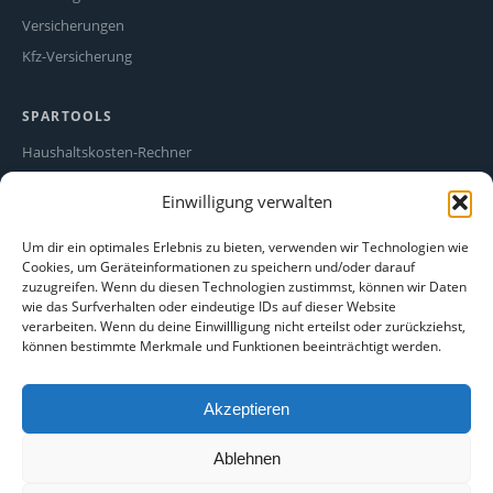
Versicherungen
Kfz-Versicherung
SPARTOOLS
Haushaltskosten-Rechner
Stromfresser-Rechner
Einwilligung verwalten
Ökostrom Vergleich
Alle Spartipps
Um dir ein optimales Erlebnis zu bieten, verwenden wir Technologien wie
Cookies, um Geräteinformationen zu speichern und/oder darauf
zuzugreifen. Wenn du diesen Technologien zustimmst, können wir Daten
RECHTLICHES
wie das Surfverhalten oder eindeutige IDs auf dieser Website
verarbeiten. Wenn du deine Einwillligung nicht erteilst oder zurückziehst,
Impressum
können bestimmte Merkmale und Funktionen beeinträchtigt werden.
Datenschutz
Cookie-Richtlinie
Akzeptieren
Haftungsausschluss
Ablehnen