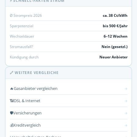
⚡ SCHNELL-FAKTEN STROM
Ø Strompreis 2026
ca. 38 Ct/kWh
Sparpotenzial
bis 500 €/Jahr
Wechseldauer
6–12 Wochen
Stromausfall?
Nein (gesetzl.)
Kündigung durch
Neuer Anbieter
🔗 WEITERE VERGLEICHE
🔥
Gasanbieter vergleichen
→
📶
DSL & Internet
→
🛡️
Versicherungen
→
💰
Kreditvergleich
→