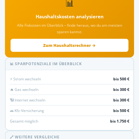
📊
Haushaltskosten analysieren
Alle Fixkosten im Überblick – finde heraus, wo du am meisten
sparen kannst.
Zum Haushaltsrechner →
📊 SPARPOTENZIALE IM ÜBERBLICK
⚡ Strom wechseln
bis 500 €
🔥 Gas wechseln
bis 300 €
📶 Internet wechseln
bis 300 €
🚗 Kfz-Versicherung
bis 500 €
Gesamt möglich
bis 1.750 €
🔗 WEITERE VERGLEICHE