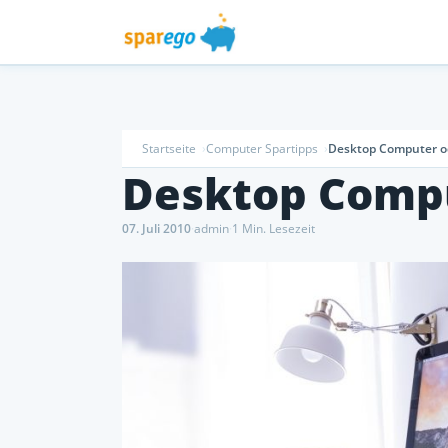
Startseite
Computer Spartipps
Desktop Computer o
Desktop Compu
07. Juli 2010
·
admin
·
1 Min. Lesezeit