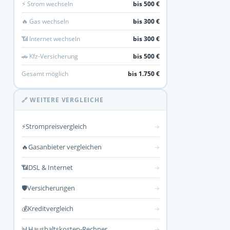
⚡ Strom wechseln
bis 500 €
🔥 Gas wechseln
bis 300 €
📶 Internet wechseln
bis 300 €
🚗 Kfz-Versicherung
bis 500 €
Gesamt möglich
bis 1.750 €
🔗 WEITERE VERGLEICHE
⚡
Strompreisvergleich
→
🔥
Gasanbieter vergleichen
→
📶
DSL & Internet
→
🛡️
Versicherungen
→
💰
Kreditvergleich
→
📊
Haushaltskosten-Rechner
→