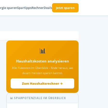
rgie sparen
Spartipps
Rechner
Deals
Jetzt sparen
📊
Haushaltskosten analysieren
Alle Fixkosten im Überblick – finde heraus, wo
du am meisten sparen kannst.
Zum Haushaltsrechner →
📊 SPARPOTENZIALE IM ÜBERBLICK