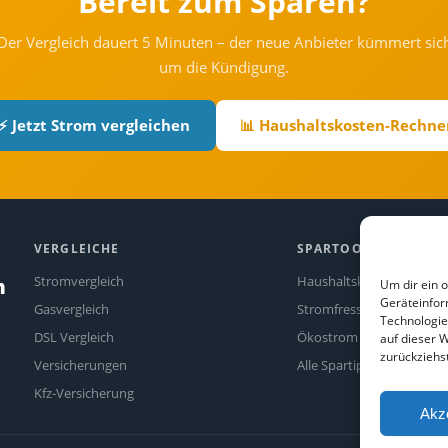
Bereit zum Sparen?
Der Vergleich dauert 5 Minuten – der neue Anbieter kümmert sic
um die Kündigung.
⚡ Jetzt Strom vergleichen
📊 Haushaltskosten-Rechne
VERGLEICHE
SPARTOOLS
Stromvergleich
Haushaltskosten-Rechne
n
Um dir ein 
Geräteinfor
Gasvergleich
Stromfresser-Rechner
Technologie
DSL Vergleich
Ökostrom Vergleich
auf dieser W
zurückziehs
Versicherungen
Alle Spartipps
Kfz-Versicherung
Akz