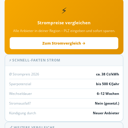
⚡
Strompreise vergleichen
Alle Anbieter in deiner Region – PLZ eingeben und sofort sparen.
Zum Stromvergleich →
⚡ SCHNELL-FAKTEN STROM
Ø Strompreis 2026
ca. 38 Ct/kWh
Sparpotenzial
bis 500 €/Jahr
Wechseldauer
6–12 Wochen
Stromausfall?
Nein (gesetzl.)
Kündigung durch
Neuer Anbieter
🔗 WEITERE VERGLEICHE