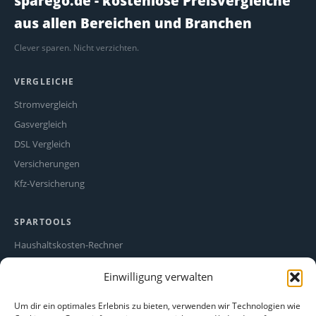
sparego.de - kostenlose Preisvergleiche
aus allen Bereichen und Branchen
Clever sparen. Nicht verzichten.
VERGLEICHE
Stromvergleich
Gasvergleich
DSL Vergleich
Versicherungen
Kfz-Versicherung
SPARTOOLS
Haushaltskosten-Rechner
Stromfresser-Rechner
Einwilligung verwalten
Ökostrom Vergleich
Alle Spartipps
Um dir ein optimales Erlebnis zu bieten, verwenden wir Technologien wie