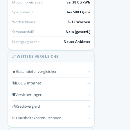
Ø Strompreis 2026
ca. 38 Ct/kWh
Sparpotenzial
bis 500 €/Jahr
Wechseldauer
6–12 Wochen
Stromausfall?
Nein (gesetzl.)
Kündigung durch
Neuer Anbieter
🔗 WEITERE VERGLEICHE
🔥
Gasanbieter vergleichen
→
📶
DSL & Internet
→
🛡️
Versicherungen
→
💰
Kreditvergleich
→
📊
Haushaltskosten-Rechner
→