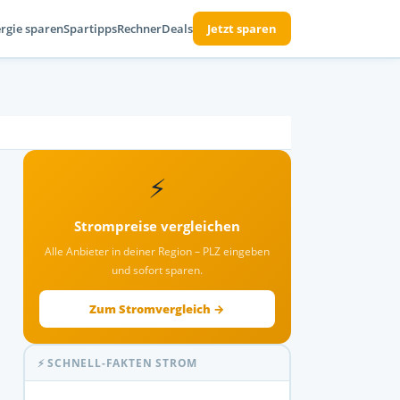
rgie sparen
Spartipps
Rechner
Deals
Jetzt sparen
⚡
Strompreise vergleichen
Alle Anbieter in deiner Region – PLZ eingeben
und sofort sparen.
Zum Stromvergleich →
⚡ SCHNELL-FAKTEN STROM