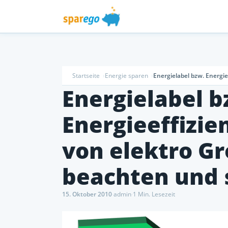
Startseite
Energie sparen
Energielabel bzw. Energi
Energielabel b
Energieeffizie
von elektro G
beachten und 
15. Oktober 2010
·
admin
·
1 Min. Lesezeit