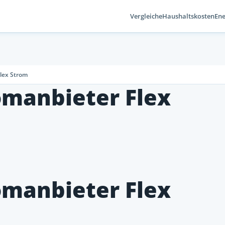
Vergleiche
Haushaltskosten
Ene
lex Strom
omanbieter Flex
omanbieter Flex