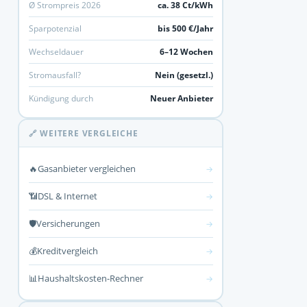
Ø Strompreis 2026
ca. 38 Ct/kWh
Sparpotenzial
bis 500 €/Jahr
Wechseldauer
6–12 Wochen
Stromausfall?
Nein (gesetzl.)
Kündigung durch
Neuer Anbieter
🔗 WEITERE VERGLEICHE
🔥
Gasanbieter vergleichen
→
📶
DSL & Internet
→
🛡️
Versicherungen
→
💰
Kreditvergleich
→
📊
Haushaltskosten-Rechner
→