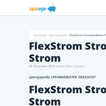
Startseite
Sparegopedia
FlexStrom Stromanbieter F
FlexStrom Str
Strom
06. Dezember 2010
·
admin
·
5 Min. Lesezeit
sparegopedia STROMANBIETER ÜBERSICHT
FlexStrom Str
Strom