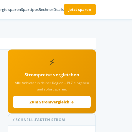
rgie sparen
Spartipps
Rechner
Deals
Jetzt sparen
⚡
Strompreise vergleichen
Alle Anbieter in deiner Region – PLZ eingeben
und sofort sparen.
Zum Stromvergleich →
⚡ SCHNELL-FAKTEN STROM