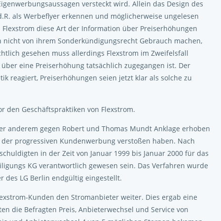
igenwerbungsaussagen versteckt wird. Allein das Design des
.d.R. als Werbeflyer erkennen und möglicherweise ungelesen
 Flexstrom diese Art der Information über Preiserhöhungen
en nicht von ihrem Sonderkündigungsrecht Gebrauch machen,
htlich gesehen muss allerdings Flexstrom im Zweifelsfall
über eine Preiserhöhung tatsächlich zugegangen ist. Der
k reagiert, Preiserhöhungen seien jetzt klar als solche zu
r den Geschäftspraktiken von Flexstrom.
unter anderem gegen Robert und Thomas Mundt Anklage erhoben
ot der progressiven Kundenwerbung verstoßen haben. Nach
chuldigten in der Zeit von Januar 1999 bis Januar 2000 für das
iligungs KG verantwortlich gewesen sein. Das Verfahren wurde
des LG Berlin endgültig eingestellt.
lexstrom-Kunden den Stromanbieter weiter. Dies ergab eine
en die Befragten Preis, Anbieterwechsel und Service von