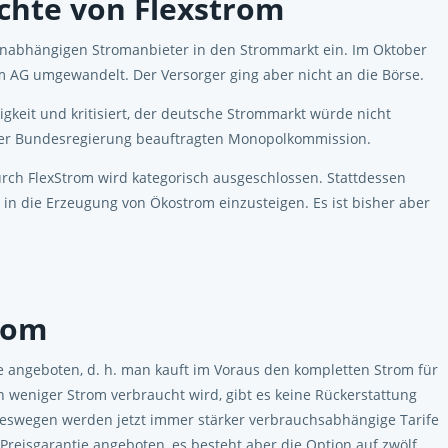
hte von Flexstrom
n unabhängigen Stromanbieter in den Strommarkt ein. Im Oktober
 AG umgewandelt. Der Versorger ging aber nicht an die Börse.
keit und kritisiert, der deutsche Strommarkt würde nicht
 der Bundesregierung beauftragten Monopolkommission.
rch FlexStrom wird kategorisch ausgeschlossen. Stattdessen
n die Erzeugung von Ökostrom einzusteigen. Es ist bisher aber
rom
 angeboten, d. h. man kauft im Voraus den kompletten Strom für
n weniger Strom verbraucht wird, gibt es keine Rückerstattung
Deswegen werden jetzt immer stärker verbrauchsabhängige Tarife
Preisgarantie angeboten, es besteht aber die Option auf zwölf