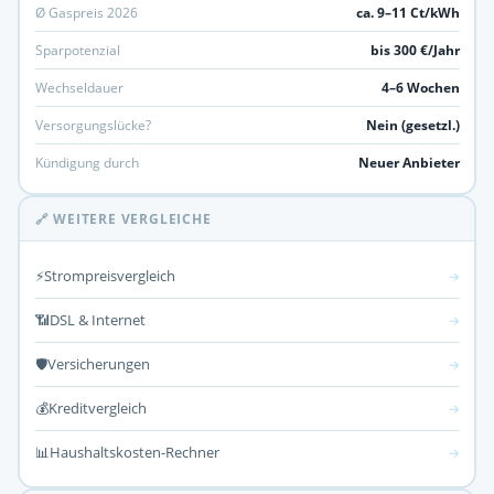
Ø Gaspreis 2026
ca. 9–11 Ct/kWh
Sparpotenzial
bis 300 €/Jahr
Wechseldauer
4–6 Wochen
Versorgungslücke?
Nein (gesetzl.)
Kündigung durch
Neuer Anbieter
🔗 WEITERE VERGLEICHE
⚡
Strompreisvergleich
→
📶
DSL & Internet
→
🛡️
Versicherungen
→
💰
Kreditvergleich
→
📊
Haushaltskosten-Rechner
→