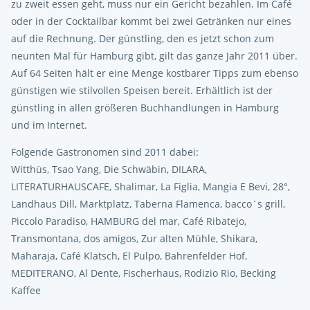
zu zweit essen geht, muss nur ein Gericht bezahlen. Im Café
oder in der Cocktailbar kommt bei zwei Getränken nur eines
auf die Rechnung. Der günstling, den es jetzt schon zum
neunten Mal für Hamburg gibt, gilt das ganze Jahr 2011 über.
Auf 64 Seiten hält er eine Menge kostbarer Tipps zum ebenso
günstigen wie stilvollen Speisen bereit. Erhältlich ist der
günstling in allen größeren Buchhandlungen in Hamburg
und im Internet.
Folgende Gastronomen sind 2011 dabei:
Witthüs, Tsao Yang, Die Schwäbin, DILARA,
LITERATURHAUSCAFE, Shalimar, La Figlia, Mangia E Bevi, 28°,
Landhaus Dill, Marktplatz, Taberna Flamenca, bacco´s grill,
Piccolo Paradiso, HAMBURG del mar, Café Ribatejo,
Transmontana, dos amigos, Zur alten Mühle, Shikara,
Maharaja, Café Klatsch, El Pulpo, Bahrenfelder Hof,
MEDITERANO, Al Dente, Fischerhaus, Rodizio Rio, Becking
Kaffee