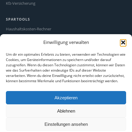
Kfz-Versicherung
SPARTOOLS
Haushaltskosten-Rechner
Stromfresser-Rechner
Einwilligung verwalten
Ökostrom Vergleich
Alle Spartipps
Um dir ein optimales Erlebnis zu bieten, verwenden wir Technologien wie
Cookies, um Geräteinformationen zu speichern und/oder darauf
zuzugreifen. Wenn du diesen Technologien zustimmst, können wir Daten
RECHTLICHES
wie das Surfverhalten oder eindeutige IDs auf dieser Website
verarbeiten. Wenn du deine Einwillligung nicht erteilst oder zurückziehst,
Impressum
können bestimmte Merkmale und Funktionen beeinträchtigt werden.
Datenschutz
Cookie-Richtlinie
Akzeptieren
Haftungsausschluss
Ablehnen
Einstellungen ansehen
© 2026 sparego.de – kostenlose Preisvergleiche aus allen Bereichen und
Branchen – Alle Angaben ohne Gewähr