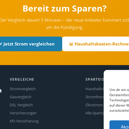
Bereit zum Sparen?
Der Vergleich dauert 5 Minuten – der neue Anbieter kümmert sic
um die Kündigung.
⚡ Jetzt Strom vergleichen
📊 Haushaltskosten-Rechne
VERGLEICHE
SPARTOOLS
Stromvergleich
Haushaltskosten-Rechne
n
Um dir ein 
Geräteinfor
Gasvergleich
Stromfresser-Rechner
Technologie
DSL Vergleich
Ökostrom Vergleich
auf dieser W
zurückziehs
Versicherungen
Alle Spartipps
Kfz-Versicherung
Akz