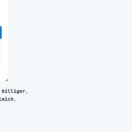
 billiger
, 
leich
, 