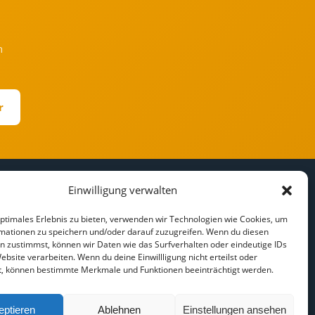
h
r
Einwilligung verwalten
RECHTLICHES
r
Impressum
optimales Erlebnis zu bieten, verwenden wir Technologien wie Cookies, um
mationen zu speichern und/oder darauf zuzugreifen. Wenn du diesen
Datenschutz
n zustimmst, können wir Daten wie das Surfverhalten oder eindeutige IDs
Cookie-Richtlinie
ebsite verarbeiten. Wenn du deine Einwillligung nicht erteilst oder
t, können bestimmte Merkmale und Funktionen beeinträchtigt werden.
Haftungsausschluss
eptieren
Ablehnen
Einstellungen ansehen