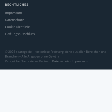
RECHTLICHES
Impressum
Datenschutz
Cookie-Richtlinie
Haftungsausschluss
© 2026 sparego.de – kostenlose Preisvergleiche aus allen Bereichen und
Branchen – Alle Angaben ohne Gewähr
Vergleiche über externe Partner ·
Datenschutz
·
Impressum