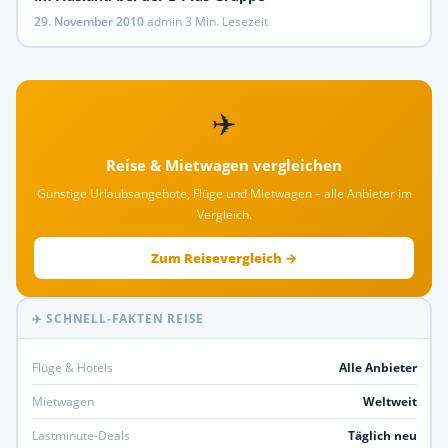
29. November 2010
·
admin
·
3 Min. Lesezeit
✈️
Reise & Mietwagen vergleichen
Günstige Urlaubsangebote, Flüge und Mietwagen – alle Anbieter im
Vergleich.
Zum Reisevergleich →
✈️ SCHNELL-FAKTEN REISE
Flüge & Hotels
Alle Anbieter
Mietwagen
Weltweit
Lastminute-Deals
Täglich neu