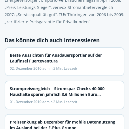
Energieversorger“, Emporio-Verbrauchermagazin April 2008:
„Preis-Leistungs-Sieger“, verivox-Stromanbietervergleich
2007: „Servicequalität: gut“, TÜV Thüringen von 2006 bis 2009:
„zertifizierte Preisgarantie für Privatkunden“
Das könnte dich auch interessieren
Beste Aussichten für Ausdauersportler auf der
Laufinsel Fuerteventura
02. Dezember 2010
·
admin
·
2 Min. Lesezeit
Strompreisvergleich – Stromspar-Checks 40.000
Haushalte sparen jährlich 3,6 Millionen Euro
Stromkosten
01. Dezember 2010
·
admin
·
2 Min. Lesezeit
Preissenkung ab Dezember für mobile Datennutzung
im Ausland bei der E-Plus Gruppe