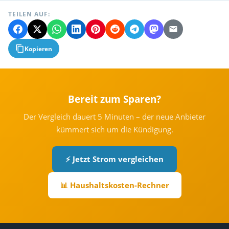
TEILEN AUF:
Kopieren
Bereit zum Sparen?
Der Vergleich dauert 5 Minuten – der neue Anbieter
kümmert sich um die Kündigung.
⚡ Jetzt Strom vergleichen
📊 Haushaltskosten-Rechner