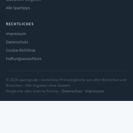
Alle Spartipps
RECHTLICHES
Impressum
Datenschutz
Cookie-Richtlinie
Haftungsausschluss
© 2026 sparego.de – kostenlose Preisvergleiche aus allen Bereichen und
Branchen – Alle Angaben ohne Gewähr
Vergleiche über externe Partner ·
Datenschutz
·
Impressum