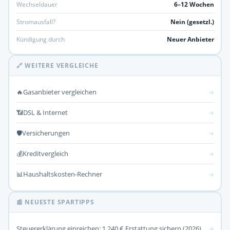
Wechseldauer
6–12 Wochen
Stromausfall?
Nein (gesetzl.)
Kündigung durch
Neuer Anbieter
🔗 WEITERE VERGLEICHE
🔥
Gasanbieter vergleichen
→
📶
DSL & Internet
→
🛡️
Versicherungen
→
💰
Kreditvergleich
→
📊
Haushaltskosten-Rechner
→
📰 NEUESTE SPARTIPPS
Steuererklärung einreichen: 1.240 € Erstattung sichern (2026)
→