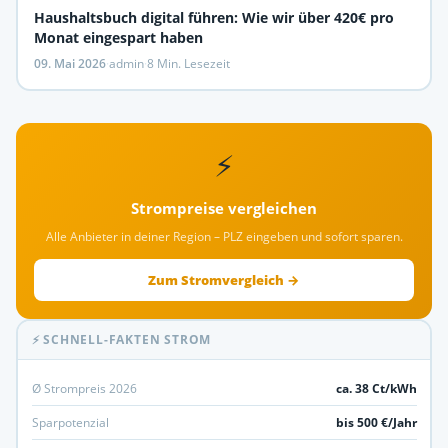
Haushaltsbuch digital führen: Wie wir über 420€ pro
Monat eingespart haben
09. Mai 2026
·
admin
·
8 Min. Lesezeit
⚡
Strompreise vergleichen
Alle Anbieter in deiner Region – PLZ eingeben und sofort sparen.
Zum Stromvergleich →
⚡ SCHNELL-FAKTEN STROM
Ø Strompreis 2026
ca. 38 Ct/kWh
Sparpotenzial
bis 500 €/Jahr