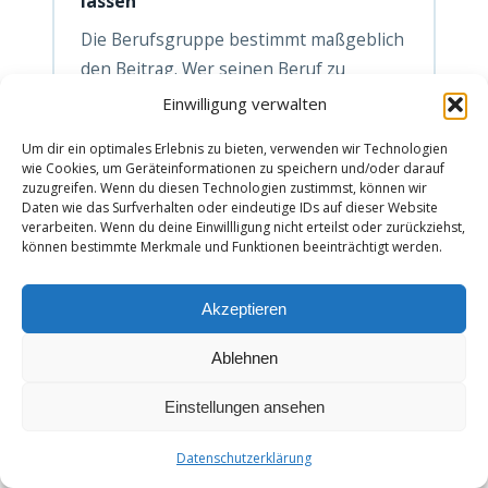
lassen
Die Berufsgruppe bestimmt maßgeblich
den Beitrag. Wer seinen Beruf zu
ungünstig einordnet, zahlt unnötig viel.
Einwilligung verwalten
Ein unabhängiger Makler kann die beste
Um dir ein optimales Erlebnis zu bieten, verwenden wir Technologien
Einordnung für deinen konkreten
wie Cookies, um Geräteinformationen zu speichern und/oder darauf
Tätigkeitsschwerpunkt finden.
zuzugreifen. Wenn du diesen Technologien zustimmst, können wir
Daten wie das Surfverhalten oder eindeutige IDs auf dieser Website
verarbeiten. Wenn du deine Einwillligung nicht erteilst oder zurückziehst,
bis 200 €/Jahr durch korrekte
können bestimmte Merkmale und Funktionen beeinträchtigt werden.
Berufseinordnung
Akzeptieren
Ablehnen
📊
Einstellungen ansehen
Kostenlos
Datenschutzerklärung
Haushaltskosten-Rechner