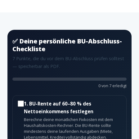
✅ Deine persönliche BU-Abschluss-
Checkliste
7 Punkte, die du vor dem BU-Abschluss prüfen solltest
— speicherbar als PDF.
0 von 7 erledigt
1. BU-Rente auf 60–80 % des
Nettoeinkommens festlegen
Berechne deine monatlichen Fixkosten mit dem
Haushaltskosten-Rechner. Die BU-Rente sollte
mindestens deine laufenden Ausgaben (Miete,
Lebensmittel, Kredite) vollständig abdecken.