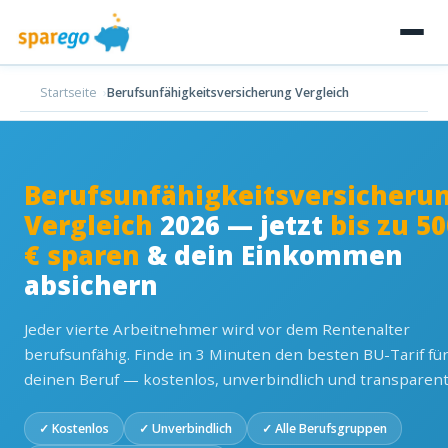
Startseite
Berufsunfähigkeitsversicherung Vergleich
Berufsunfähigkeitsversicheru
Vergleich
2026 — jetzt
bis zu 50
€ sparen
& dein Einkommen
absichern
Jeder vierte Arbeitnehmer wird vor dem Rentenalter
berufsunfähig. Finde in 3 Minuten den besten BU-Tarif fü
deinen Beruf — kostenlos, unverbindlich und transparent
✓ Kostenlos
✓ Unverbindlich
✓ Alle Berufsgruppen