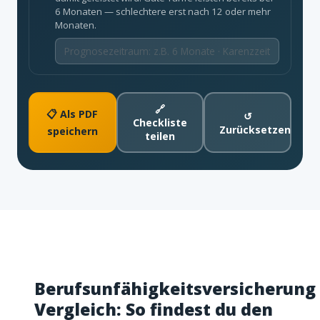
6 Monaten — schlechtere erst nach 12 oder mehr
Monaten.
🔗
📋 Als PDF
↺
Checkliste
Zurücksetzen
speichern
teilen
Berufsunfähigkeitsversicherung
Vergleich: So findest du den