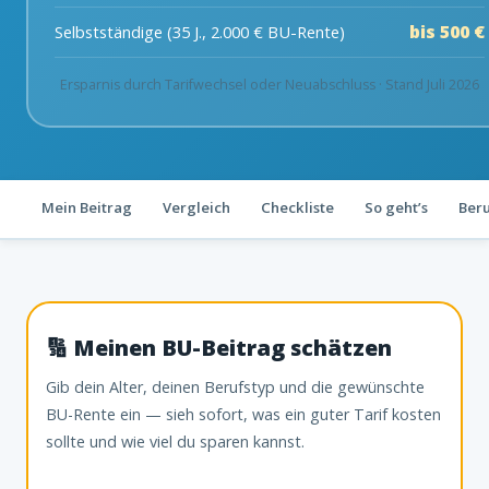
bis 500 €
Selbstständige (35 J., 2.000 € BU-Rente)
Ersparnis durch Tarifwechsel oder Neuabschluss · Stand Juli 2026
Mein Beitrag
Vergleich
Checkliste
So geht’s
Ber
🔢 Meinen BU-Beitrag schätzen
Gib dein Alter, deinen Berufstyp und die gewünschte
BU-Rente ein — sieh sofort, was ein guter Tarif kosten
sollte und wie viel du sparen kannst.