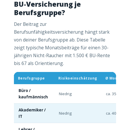
BU-Versicherung je
Berufsgruppe?
Der Beitrag zur
Berufsunfähigkeitsversicherung hängt stark
von deiner Berufsgruppe ab. Diese Tabelle
zeigt typische Monatsbeiträge für einen 30-
jährigen Nicht-Raucher mit 1.500 € BU-Rente
bis 67 als Orientierung.
Berufsgruppe
Risikoeinschätzung
Ø Monatsbeit
Büro /
Niedrig
ca. 35–60 €
kaufmännisch
Akademiker /
Niedrig
ca. 40–70 €
IT
Lehrer /