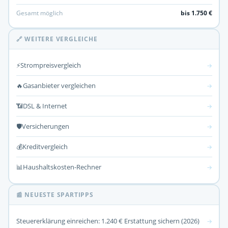
Gesamt möglich
bis 1.750 €
🔗 WEITERE VERGLEICHE
⚡
Strompreisvergleich
→
🔥
Gasanbieter vergleichen
→
📶
DSL & Internet
→
🛡️
Versicherungen
→
💰
Kreditvergleich
→
📊
Haushaltskosten-Rechner
→
📰 NEUESTE SPARTIPPS
Steuererklärung einreichen: 1.240 € Erstattung sichern (2026)
→