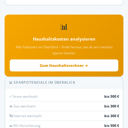
📊
Haushaltskosten analysieren
Alle Fixkosten im Überblick – finde heraus, wo du am meisten
sparen kannst.
Zum Haushaltsrechner →
📊 SPARPOTENZIALE IM ÜBERBLICK
⚡ Strom wechseln
bis 500 €
🔥 Gas wechseln
bis 300 €
📶 Internet wechseln
bis 300 €
🚗 Kfz-Versicherung
bis 500 €