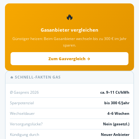
🔥
Gasanbieter vergleichen
Günstiger heizen: Beim Gasanbieter wechseln bis zu 300 € im Jahr
sparen.
Zum Gasvergleich →
🔥 SCHNELL-FAKTEN GAS
Ø Gaspreis 2026
ca. 9–11 Ct/kWh
Sparpotenzial
bis 300 €/Jahr
Wechseldauer
4–6 Wochen
Versorgungslücke?
Nein (gesetzl.)
Kündigung durch
Neuer Anbieter