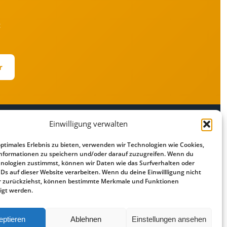
t
r
Einwilligung verwalten
RECHTLICHES
optimales Erlebnis zu bieten, verwenden wir Technologien wie Cookies,
r
Impressum
nformationen zu speichern und/oder darauf zuzugreifen. Wenn du
Datenschutz
nologien zustimmst, können wir Daten wie das Surfverhalten oder
IDs auf dieser Website verarbeiten. Wenn du deine Einwillligung nicht
Cookie-Richtlinie
der zurückziehst, können bestimmte Merkmale und Funktionen
Haftungsausschluss
igt werden.
eptieren
Ablehnen
Einstellungen ansehen