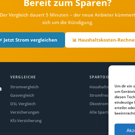
Bereit zum Sparen?
Der Vergleich dauert 5 Minuten – der neue Anbieter kümmer
sich um die Kündigung.
⚡ Jetzt Strom vergleichen
📊 Haushaltskosten-Rechne
VERGLEICHE
SPARTOOLS
Um dir ein 
Stromvergleich
Haushaltskosten-Rechne
n
um Gerätei
Gasvergleich
Stromfresser-Rechner
diesen Tech
eindeutige 
DSL Vergleich
Ökostrom Vergleich
erteilst o
Versicherungen
Alle Spartipps
beeinträcht
Kfz-Versicherung
Akz