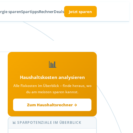
rgie sparen
Spartipps
Rechner
Deals
Jetzt sparen
📊
Haushaltskosten analysieren
Alle Fixkosten im Überblick – finde heraus, wo
du am meisten sparen kannst.
Zum Haushaltsrechner →
📊 SPARPOTENZIALE IM ÜBERBLICK