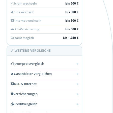
⚡ Strom wechseln
bis 500 €
🔥 Gas wechseln
bis 300 €
📶 Internet wechseln
bis 300 €
🚗 Kfz-Versicherung
bis 500 €
Gesamt möglich
bis 1.750 €
🔗 WEITERE VERGLEICHE
⚡
Strompreisvergleich
→
🔥
Gasanbieter vergleichen
→
📶
DSL & Internet
→
🛡️
Versicherungen
→
💰
Kreditvergleich
→