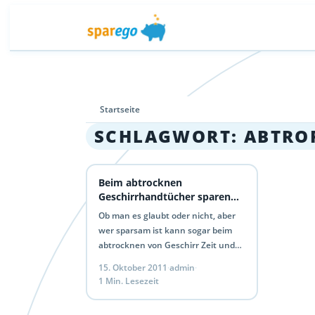
Startseite
SCHLAGWORT:
ABTRO
Beim abtrocknen
Geschirrhandtücher sparen
sparego Spartipp
Ob man es glaubt oder nicht, aber
wer sparsam ist kann sogar beim
abtrocknen von Geschirr Zeit und
Geld sparen. Denn wie jeder weiß,
15. Oktober 2011
·
admin
·
verbraucht…
1 Min. Lesezeit