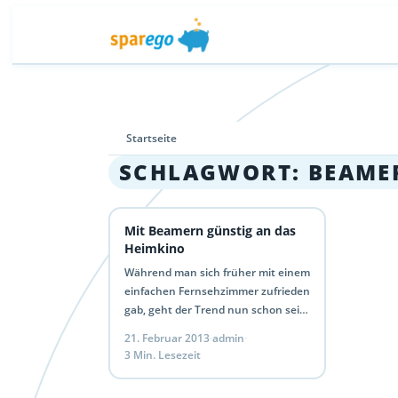
Startseite
SCHLAGWORT:
BEAME
Mit Beamern günstig an das
Heimkino
Während man sich früher mit einem
einfachen Fernsehzimmer zufrieden
gab, geht der Trend nun schon seit
Längerem hin zum sogenannten
21. Februar 2013
·
admin
·
Heimkino. Der Hauptgrund dafür
3 Min. Lesezeit
ist…