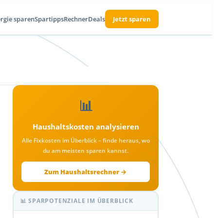
rgie sparen
Spartipps
Rechner
Deals
Jetzt sparen
📊
Haushaltskosten analysieren
Alle Fixkosten im Überblick – finde heraus, wo
du am meisten sparen kannst.
Zum Haushaltsrechner →
📊 SPARPOTENZIALE IM ÜBERBLICK