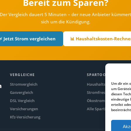
Bereit zum Sparen?
Der Vergleich dauert 5 Minuten – der neue Anbieter kümmer
sich um die Kündigung.
⚡ Jetzt Strom vergleichen
📊 Haushaltskosten-Rechne
VERGLEICHE
SPARTOOLS
Um dir ein 
Stromvergleich
Haushaltskosten-Rechne
n
um Gerätei
Gasvergleich
Stromfresser-Rechner
diesen Tech
eindeutige 
DSL Vergleich
Ökostrom Vergleich
erteilst o
Versicherungen
Alle Spartipps
beeinträcht
Kfz-Versicherung
Akz