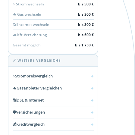
⚡ Strom wechseln
bis 500 €
🔥 Gas wechseln
bis 300 €
📶 Internet wechseln
bis 300 €
🚗 Kfz-Versicherung
bis 500 €
Gesamt möglich
bis 1.750 €
🔗 WEITERE VERGLEICHE
⚡
Strompreisvergleich
→
🔥
Gasanbieter vergleichen
→
📶
DSL & Internet
→
🛡️
Versicherungen
→
💰
Kreditvergleich
→