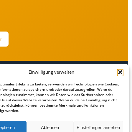
t
r
Einwilligung verwalten
RECHTLICHES
optimales Erlebnis zu bieten, verwenden wir Technologien wie Cookies,
r
Impressum
nformationen zu speichern und/oder darauf zuzugreifen. Wenn du
Datenschutz
nologien zustimmst, können wir Daten wie das Surfverhalten oder
IDs auf dieser Website verarbeiten. Wenn du deine Einwillligung nicht
Cookie-Richtlinie
der zurückziehst, können bestimmte Merkmale und Funktionen
Haftungsausschluss
igt werden.
eptieren
Ablehnen
Einstellungen ansehen