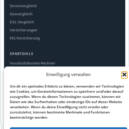
Stromvergleich
Gasvergleich
DSL Vergleich
Versicherungen
Kfz-Versicherung
SPARTOOLS
Haushaltskosten-Rechner
Stromfresser-Rechner
Einwilligung verwalten
Ökostrom Vergleich
Um dir ein optimales Erlebnis zu bieten, verwenden wir Technologien
Alle Spartipps
wie Cookies, um Geräteinformationen zu speichern und/oder darauf
zuzugreifen. Wenn du diesen Technologien zustimmst, können wir
Daten wie das Surfverhalten oder eindeutige IDs auf dieser Website
RECHTLICHES
verarbeiten. Wenn du deine Einwillligung nicht erteilst oder
Impressum
zurückziehst, können bestimmte Merkmale und Funktionen
beeinträchtigt werden.
Datenschutz
Cookie-Richtlinie