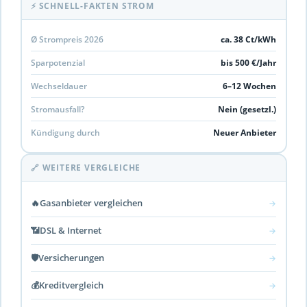
⚡ SCHNELL-FAKTEN STROM
Ø Strompreis 2026
ca. 38 Ct/kWh
Sparpotenzial
bis 500 €/Jahr
Wechseldauer
6–12 Wochen
Stromausfall?
Nein (gesetzl.)
Kündigung durch
Neuer Anbieter
🔗 WEITERE VERGLEICHE
🔥
Gasanbieter vergleichen
→
📶
DSL & Internet
→
🛡️
Versicherungen
→
💰
Kreditvergleich
→