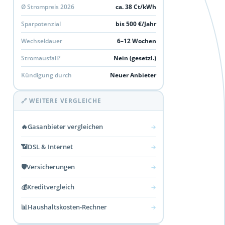
Ø Strompreis 2026
ca. 38 Ct/kWh
Sparpotenzial
bis 500 €/Jahr
Wechseldauer
6–12 Wochen
Stromausfall?
Nein (gesetzl.)
Kündigung durch
Neuer Anbieter
🔗 WEITERE VERGLEICHE
🔥
Gasanbieter vergleichen
→
📶
DSL & Internet
→
🛡️
Versicherungen
→
💰
Kreditvergleich
→
📊
Haushaltskosten-Rechner
→