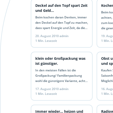
Deckel auf den Topf spart Zeit
Koche
und Geld…
Beim ko
Beim kochen daran Denken, immer
achten,
den Deckel auf den Topf zu machen,
zum koc
dass spart Energie und Zeit, da die
die gew
Hitze nicht entweichen kann und
hinzu g
20. August 2010
·
admin
·
19. Aug
das…
1 Min. Lesezeit
1 Min. L
klein oder Großpackung was
Obst u
ist günstiger.
und s
In den meisten Fällen ist die
Kaufen S
Großpackung/ Familienpackung
Saisonf
wohl die günstigere Variante, achte
Möglichk
beim einkaufen trotzdem immer auf
nur Frü
17. August 2010
·
admin
·
16. Aug
den angegebenen Literpreis/
Saison 
1 Min. Lesezeit
1 Min. L
Kilopreis der auf dem…
Sie es,…
Immer wieder… heizen und
Radiow