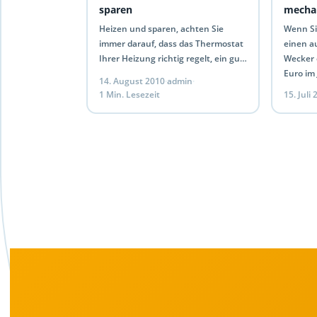
sparen
mecha
Heizen und sparen, achten Sie
Wenn Si
immer darauf, dass das Thermostat
einen a
Ihrer Heizung richtig regelt, ein gut
Wecker e
funktionierendes Thermostat spart
Euro im 
14. August 2010
·
admin
·
Ihnen Energiekosten. Tipp: Einen
ultimat
1 Min. Lesezeit
15. Juli
Programmierbaren
möchte
Heizkörperregler…