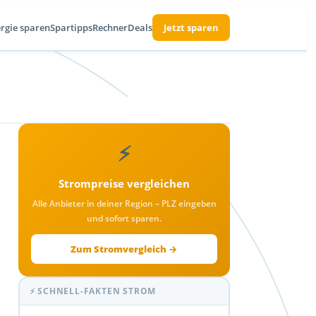
rgie sparen
Spartipps
Rechner
Deals
Jetzt sparen
⚡
Strompreise vergleichen
Alle Anbieter in deiner Region – PLZ eingeben
und sofort sparen.
Zum Stromvergleich →
⚡ SCHNELL-FAKTEN STROM