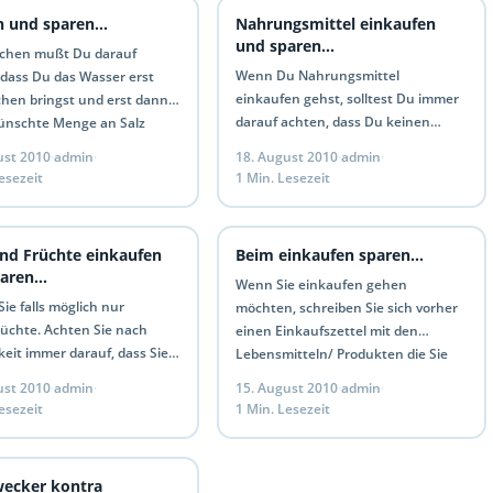
n und sparen…
Nahrungsmittel einkaufen
und sparen…
chen mußt Du darauf
Wenn Du Nahrungsmittel
 dass Du das Wasser erst
einkaufen gehst, solltest Du immer
hen bringst und erst dann
darauf achten, dass Du keinen
ünschte Menge an Salz
Hunger hast. Damit verringert man
ibst, dadurch…
ust 2010
·
admin
·
18. August 2010
·
admin
·
die Gefahr Impulskäufen zu tätigen.
esezeit
1 Min. Lesezeit
Du kennst…
nd Früchte einkaufen
Beim einkaufen sparen…
paren…
Wenn Sie einkaufen gehen
ie falls möglich nur
möchten, schreiben Sie sich vorher
rüchte. Achten Sie nach
einen Einkaufszettel mit den
eit immer darauf, dass Sie
Lebensmitteln/ Produkten die Sie
chte kaufen die gerade
brauchen und einkaufen möchten.
ust 2010
·
admin
·
15. August 2010
·
admin
·
haben. Dadurch vermeiden
Nehmen Sie den Einkaufszettel…
esezeit
1 Min. Lesezeit
ecker kontra