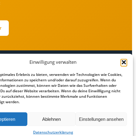
t
r
Einwilligung verwalten
RECHTLICHES
optimales Erlebnis zu bieten, verwenden wir Technologien wie Cookies,
r
Impressum
nformationen zu speichern und/oder darauf zuzugreifen. Wenn du
Datenschutz
nologien zustimmst, können wir Daten wie das Surfverhalten oder
IDs auf dieser Website verarbeiten. Wenn du deine Einwillligung nicht
Cookie-Richtlinie
der zurückziehst, können bestimmte Merkmale und Funktionen
Haftungsausschluss
igt werden.
eptieren
Ablehnen
Einstellungen ansehen
Vergleiche über externe Partner ·
Datenschutz
·
Impressum
Datenschutzerklärung