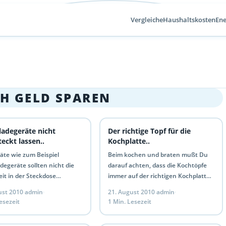
Vergleiche
Haushaltskosten
Ene
CH GELD SPAREN
adegeräte nicht
Der richtige Topf für die
teckt lassen..
Kochplatte..
äte wie zum Beispiel
Beim kochen und braten mußt Du
egeräte sollten nicht die
darauf achten, dass die Kochtöpfe
it in der Steckdose
immer auf der richtigen Kochplatte
ckt bleiben, da sie auch
stehen. Ist die Kochplatte größer als
ust 2010
·
admin
·
21. August 2010
·
admin
·
rade das Handy zu Laden
der Topf bzw.…
esezeit
1 Min. Lesezeit