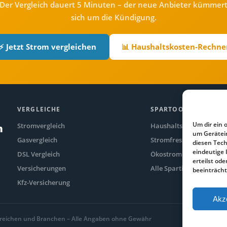
Der Vergleich dauert 5 Minuten – der neue Anbieter kümmer
sich um die Kündigung.
⚡ Jetzt Strom vergleichen
📊 Haushaltskosten-Rechne
VERGLEICHE
SPARTOOLS
Um dir ein 
Stromvergleich
Haushaltskosten-Rechne
n
um Gerätei
Gasvergleich
Stromfresser-Rechner
diesen Tech
eindeutige 
DSL Vergleich
Ökostrom Vergleich
erteilst o
Versicherungen
Alle Spartipps
beeinträcht
Kfz-Versicherung
Akz
 Bereichen und Branchen – Alle Angaben ohne Gewähr