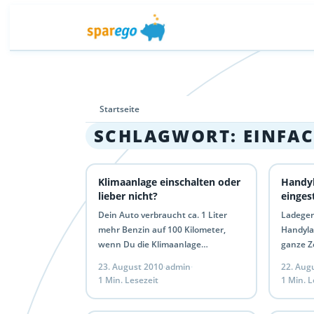
Startseite
SCHLAGWORT:
EINFA
Klimaanlage einschalten oder
Handyl
lieber nicht?
einges
Dein Auto verbraucht ca. 1 Liter
Ladeger
mehr Benzin auf 100 Kilometer,
Handylad
wenn Du die Klimaanlage
ganze Ze
eingeschaltet hast. Überlege Dir
eingeste
23. August 2010
·
admin
·
22. Aug
also ob es wirklich so heiß…
ohne ge
1 Min. Lesezeit
1 Min. L
Strom…