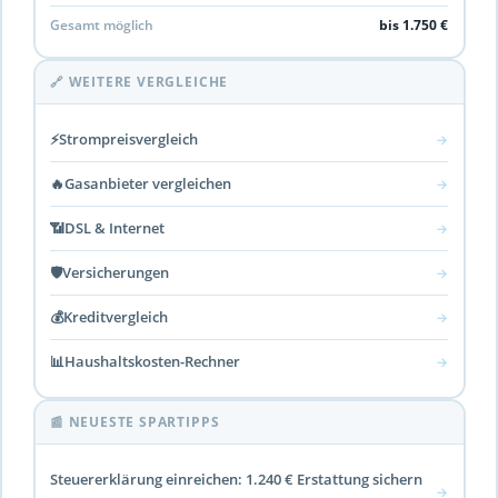
Gesamt möglich
bis 1.750 €
🔗 WEITERE VERGLEICHE
⚡
Strompreisvergleich
→
🔥
Gasanbieter vergleichen
→
📶
DSL & Internet
→
🛡️
Versicherungen
→
💰
Kreditvergleich
→
📊
Haushaltskosten-Rechner
→
📰 NEUESTE SPARTIPPS
Steuererklärung einreichen: 1.240 € Erstattung sichern
→