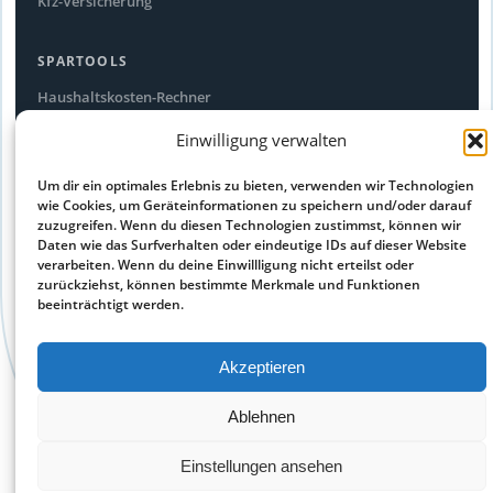
Kfz-Versicherung
SPARTOOLS
Haushaltskosten-Rechner
Stromfresser-Rechner
Einwilligung verwalten
Ökostrom Vergleich
Um dir ein optimales Erlebnis zu bieten, verwenden wir Technologien
Alle Spartipps
wie Cookies, um Geräteinformationen zu speichern und/oder darauf
zuzugreifen. Wenn du diesen Technologien zustimmst, können wir
Daten wie das Surfverhalten oder eindeutige IDs auf dieser Website
RECHTLICHES
verarbeiten. Wenn du deine Einwillligung nicht erteilst oder
Impressum
zurückziehst, können bestimmte Merkmale und Funktionen
beeinträchtigt werden.
Datenschutz
Cookie-Richtlinie
Akzeptieren
Haftungsausschluss
Ablehnen
© 2026 sparego.de – kostenlose Preisvergleiche aus allen
Einstellungen ansehen
Bereichen und Branchen – Alle Angaben ohne Gewähr