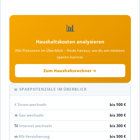
📊
Haushaltskosten analysieren
Alle Fixkosten im Überblick – finde heraus, wo du am meisten
sparen kannst.
Zum Haushaltsrechner →
📊 SPARPOTENZIALE IM ÜBERBLICK
⚡ Strom wechseln
bis 500 €
🔥 Gas wechseln
bis 300 €
📶 Internet wechseln
bis 300 €
🚗 Kfz-Versicherung
bis 500 €