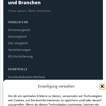
und Branchen
Clever sparen. Nicht verzichten.
VERGLEICHE
Stromvergleich
Gasvergleich
DSL Vergleich
Versicherungen
Kfz-Versicherung
SPARTOOLS
Haushaltskosten-Rechner
Stromfresser-Rechner
Einwilligung verwalten
Ökostrom Vergleich
Um dir ein optimales Erlebnis zu bieten, verwenden wir Technologien
Alle Spartipps
wie Cookies, um Geräteinformationen zu speichern und/oder darauf
zuzugreifen. Wenn du diesen Technologien zustimmst, können wir