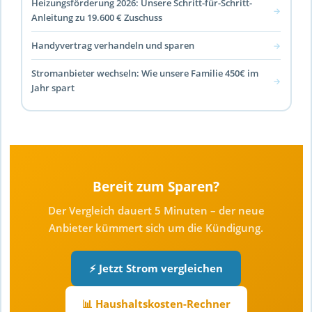
Heizungsförderung 2026: Unsere Schritt-für-Schritt-
→
Anleitung zu 19.600 € Zuschuss
Handyvertrag verhandeln und sparen
→
Stromanbieter wechseln: Wie unsere Familie 450€ im
→
Jahr spart
Bereit zum Sparen?
Der Vergleich dauert 5 Minuten – der neue
Anbieter kümmert sich um die Kündigung.
⚡ Jetzt Strom vergleichen
📊 Haushaltskosten-Rechner