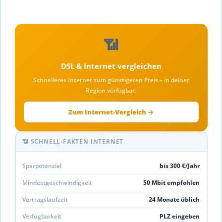
📶
DSL & Internet vergleichen
Schnelleres Internet zum günstigeren Preis – in deiner
Region verfügbar.
Zum Internet-Vergleich →
📶 SCHNELL-FAKTEN INTERNET
Sparpotenzial
bis 300 €/Jahr
Mindestgeschwindigkeit
50 Mbit empfohlen
Vertragslaufzeit
24 Monate üblich
Verfügbarkeit
PLZ eingeben