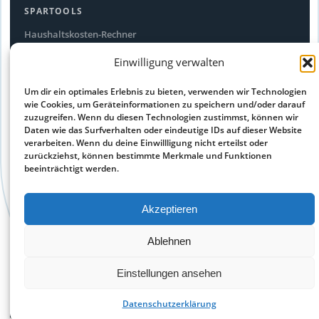
SPARTOOLS
Haushaltskosten-Rechner
Stromfresser-Rechner
Einwilligung verwalten
Ökostrom Vergleich
Um dir ein optimales Erlebnis zu bieten, verwenden wir Technologien
Alle Spartipps
wie Cookies, um Geräteinformationen zu speichern und/oder darauf
zuzugreifen. Wenn du diesen Technologien zustimmst, können wir
Daten wie das Surfverhalten oder eindeutige IDs auf dieser Website
RECHTLICHES
verarbeiten. Wenn du deine Einwillligung nicht erteilst oder
Impressum
zurückziehst, können bestimmte Merkmale und Funktionen
beeinträchtigt werden.
Datenschutz
Cookie-Richtlinie
Akzeptieren
Haftungsausschluss
Ablehnen
© 2026 sparego.de – kostenlose Preisvergleiche aus allen
Einstellungen ansehen
Bereichen und Branchen – Alle Angaben ohne Gewähr
Vergleiche über externe Partner ·
Datenschutz
·
Impressum
Datenschutzerklärung