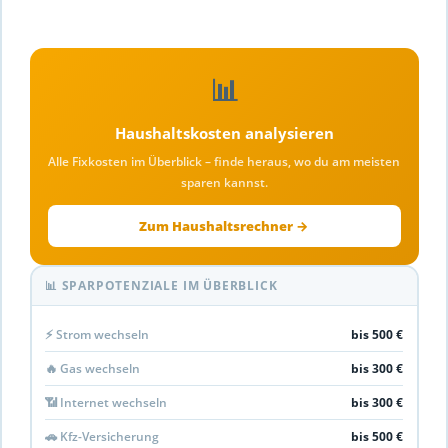
📊
Haushaltskosten analysieren
Alle Fixkosten im Überblick – finde heraus, wo du am meisten
sparen kannst.
Zum Haushaltsrechner →
📊 SPARPOTENZIALE IM ÜBERBLICK
⚡ Strom wechseln
bis 500 €
🔥 Gas wechseln
bis 300 €
📶 Internet wechseln
bis 300 €
🚗 Kfz-Versicherung
bis 500 €