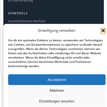
Kfz-Versicherung
SPARTOOLS
Haushaltskosten-Rechner
Stromfresser-Rechner
Einwilligung verwalten
Ökostrom Vergleich
Um dir ein optimales Erlebnis zu bieten, verwenden wir Technologien
Alle Spartipps
wie Cookies, um Geräteinformationen zu speichern und/oder darauf
zuzugreifen. Wenn du diesen Technologien zustimmst, können wir
Daten wie das Surfverhalten oder eindeutige IDs auf dieser Website
RECHTLICHES
verarbeiten. Wenn du deine Einwillligung nicht erteilst oder
Impressum
zurückziehst, können bestimmte Merkmale und Funktionen
beeinträchtigt werden.
Datenschutz
Cookie-Richtlinie
Akzeptieren
Haftungsausschluss
Ablehnen
© 2026 sparego.de – kostenlose Preisvergleiche aus allen
Einstellungen ansehen
Bereichen und Branchen – Alle Angaben ohne Gewähr