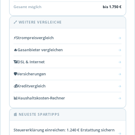
Gesamt möglich
bis 1.750 €
🔗 WEITERE VERGLEICHE
⚡
Strompreisvergleich
→
🔥
Gasanbieter vergleichen
→
📶
DSL & Internet
→
🛡️
Versicherungen
→
💰
Kreditvergleich
→
📊
Haushaltskosten-Rechner
→
📰 NEUESTE SPARTIPPS
Steuererklärung einreichen: 1.240 € Erstattung sichern
→