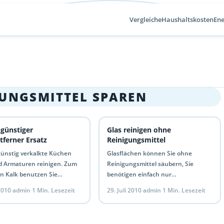
Vergleiche
Haushaltskosten
Ene
GUNGSMITTEL SPAREN
günstiger
Glas reinigen ohne
tferner Ersatz
Reinigungsmittel
ünstig verkalkte Küchen
Glasflächen können Sie ohne
d Armaturen reinigen. Zum
Reinigungsmittel säubern, Sie
on Kalk benutzen Sie
benötigen einfach nur
ünstigen Essig und Zitrone
Zeitungspapier und etwas warmes
 2010
·
admin
·
1 Min. Lesezeit
29. Juli 2010
·
admin
·
1 Min. Lesezeit
 teuren Kalklöser die Säuren
Wasser. Das Zeitungspapier mit
ig und…
warmen Wasser nass machen und
die gewünschte…