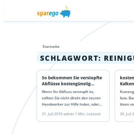
Startseite
SCHLAGWORT:
REINI
So bekommen Sie verstopfte
kosten
Abflüsse kostengünstig
Kalken
wieder frei
Wenn Ihr Abfluss verstopft ist,
Kosteng
sollten Sie nicht direkt den teuren
bzw. Ba
Handwerker zur Hilfe holen, oder
lösen v
Abflüssreiniger kaufen. Versuchen
kosteng
31. Juli 2010
·
admin
·
1 Min. Lesezeit
30. Juli
Sie zuerst den Abfluss mit Cola…
anstatt
aus Ess