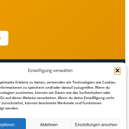
t
r
Einwilligung verwalten
RECHTLICHES
optimales Erlebnis zu bieten, verwenden wir Technologien wie Cookies,
r
Impressum
nformationen zu speichern und/oder darauf zuzugreifen. Wenn du
Datenschutz
nologien zustimmst, können wir Daten wie das Surfverhalten oder
IDs auf dieser Website verarbeiten. Wenn du deine Einwillligung nicht
Cookie-Richtlinie
der zurückziehst, können bestimmte Merkmale und Funktionen
Haftungsausschluss
igt werden.
eptieren
Ablehnen
Einstellungen ansehen