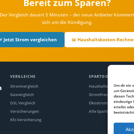
Bereit zum Sparen?
Der Vergleich dauert 5 Minuten – der neue Anbieter kümmer
sich um die Kündigung.
⚡ Jetzt Strom vergleichen
📊 Haushaltskosten-Rechne
VERGLEICHE
SPARTOOLS
Um dir ein 
Stromvergleich
Haushaltskosten-Rechne
n
um Gerätei
Gasvergleich
Stromfresser-Rechner
diesen Tech
eindeutige 
DSL Vergleich
Ökostrom Vergleich
erteilst o
Versicherungen
Alle Spartipps
beeinträcht
Kfz-Versicherung
Akz