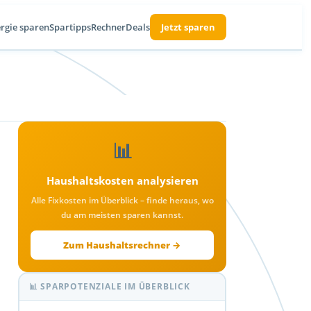
rgie sparen
Spartipps
Rechner
Deals
Jetzt sparen
📊
Haushaltskosten analysieren
Alle Fixkosten im Überblick – finde heraus, wo
du am meisten sparen kannst.
Zum Haushaltsrechner →
📊 SPARPOTENZIALE IM ÜBERBLICK