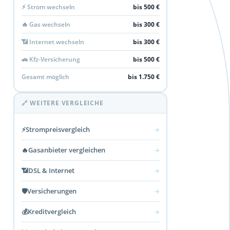
⚡ Strom wechseln
bis 500 €
🔥 Gas wechseln
bis 300 €
📶 Internet wechseln
bis 300 €
🚗 Kfz-Versicherung
bis 500 €
Gesamt möglich
bis 1.750 €
🔗 WEITERE VERGLEICHE
⚡
Strompreisvergleich
→
🔥
Gasanbieter vergleichen
→
📶
DSL & Internet
→
🛡️
Versicherungen
→
💰
Kreditvergleich
→