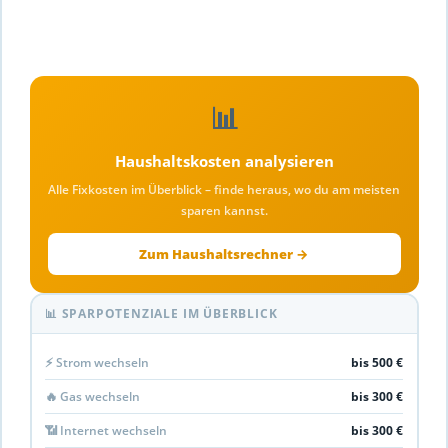
📊
Haushaltskosten analysieren
Alle Fixkosten im Überblick – finde heraus, wo du am meisten
sparen kannst.
Zum Haushaltsrechner →
📊 SPARPOTENZIALE IM ÜBERBLICK
⚡ Strom wechseln
bis 500 €
🔥 Gas wechseln
bis 300 €
📶 Internet wechseln
bis 300 €