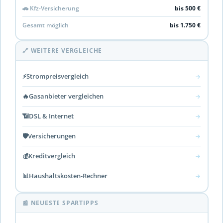
🚗 Kfz-Versicherung
bis 500 €
Gesamt möglich
bis 1.750 €
🔗 WEITERE VERGLEICHE
⚡
Strompreisvergleich
→
🔥
Gasanbieter vergleichen
→
📶
DSL & Internet
→
🛡️
Versicherungen
→
💰
Kreditvergleich
→
📊
Haushaltskosten-Rechner
→
📰 NEUESTE SPARTIPPS