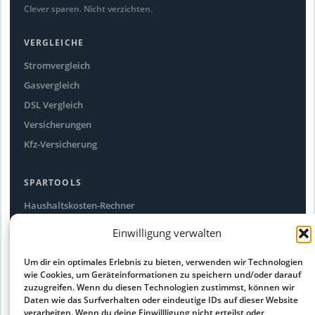
Clever sparen. Nicht verzichten.
VERGLEICHE
Stromvergleich
Gasvergleich
DSL Vergleich
Versicherungen
Kfz-Versicherung
SPARTOOLS
Haushaltskosten-Rechner
Stromfresser-Rechner
Einwilligung verwalten
Ökostrom Vergleich
Um dir ein optimales Erlebnis zu bieten, verwenden wir Technologien
Alle Spartipps
wie Cookies, um Geräteinformationen zu speichern und/oder darauf
zuzugreifen. Wenn du diesen Technologien zustimmst, können wir
Daten wie das Surfverhalten oder eindeutige IDs auf dieser Website
RECHTLICHES
verarbeiten. Wenn du deine Einwillligung nicht erteilst oder