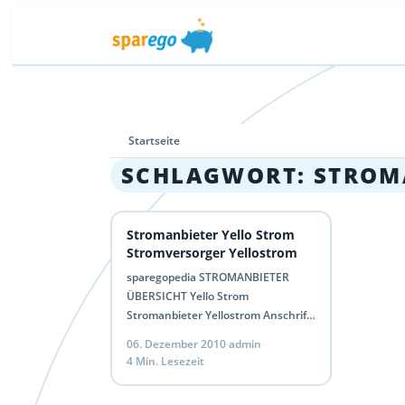
Startseite
SCHLAGWORT:
STROM
Stromanbieter Yello Strom
Stromversorger Yellostrom
sparegopedia STROMANBIETER
ÜBERSICHT Yello Strom
Stromanbieter Yellostrom Anschrift:
Yello Strom GmbH Taubenholzweg 1
06. Dezember 2010
·
admin
·
51105 Köln Internet:
4 Min. Lesezeit
www.yellostrom.de Email:
immerda[at]yellostrom.de