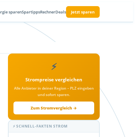
rgie sparen
Spartipps
Rechner
Deals
Jetzt sparen
⚡
Strompreise vergleichen
Alle Anbieter in deiner Region – PLZ eingeben
und sofort sparen.
Zum Stromvergleich →
⚡ SCHNELL-FAKTEN STROM