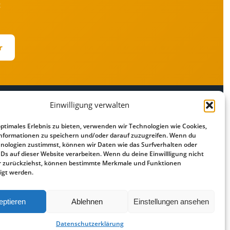
t
r
Einwilligung verwalten
RECHTLICHES
optimales Erlebnis zu bieten, verwenden wir Technologien wie Cookies,
r
Impressum
nformationen zu speichern und/oder darauf zuzugreifen. Wenn du
Datenschutz
nologien zustimmst, können wir Daten wie das Surfverhalten oder
IDs auf dieser Website verarbeiten. Wenn du deine Einwillligung nicht
Cookie-Richtlinie
der zurückziehst, können bestimmte Merkmale und Funktionen
Haftungsausschluss
igt werden.
eptieren
Ablehnen
Einstellungen ansehen
Vergleiche über externe Partner ·
Datenschutz
·
Impressum
Datenschutzerklärung