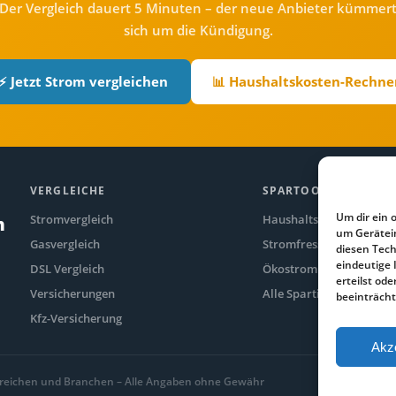
Der Vergleich dauert 5 Minuten – der neue Anbieter kümmer
sich um die Kündigung.
⚡ Jetzt Strom vergleichen
📊 Haushaltskosten-Rechne
VERGLEICHE
SPARTOOLS
Um dir ein 
Stromvergleich
Haushaltskosten-Rechne
n
um Gerätei
Gasvergleich
Stromfresser-Rechner
diesen Tech
eindeutige 
DSL Vergleich
Ökostrom Vergleich
erteilst o
Versicherungen
Alle Spartipps
beeinträcht
Kfz-Versicherung
Akz
 Bereichen und Branchen – Alle Angaben ohne Gewähr