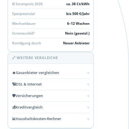
Ø Strompreis 2026
ca. 38 Ct/kWh
Sparpotenzial
bis 500 €/Jahr
Wechseldauer
6–12 Wochen
Stromausfall?
Nein (gesetzl.)
Kündigung durch
Neuer Anbieter
🔗 WEITERE VERGLEICHE
🔥
Gasanbieter vergleichen
→
📶
DSL & Internet
→
🛡️
Versicherungen
→
💰
Kreditvergleich
→
📊
Haushaltskosten-Rechner
→