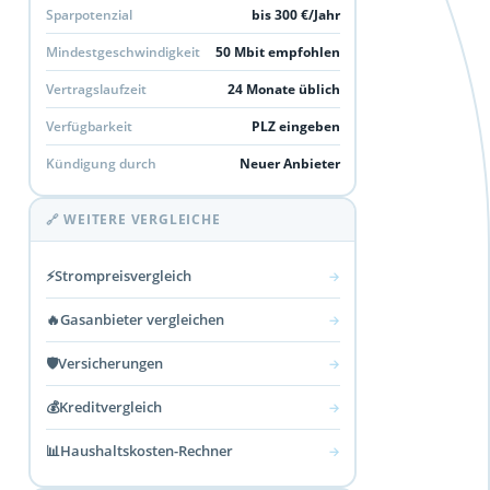
Sparpotenzial
bis 300 €/Jahr
Mindestgeschwindigkeit
50 Mbit empfohlen
Vertragslaufzeit
24 Monate üblich
Verfügbarkeit
PLZ eingeben
Kündigung durch
Neuer Anbieter
🔗 WEITERE VERGLEICHE
⚡
Strompreisvergleich
→
🔥
Gasanbieter vergleichen
→
🛡️
Versicherungen
→
💰
Kreditvergleich
→
📊
Haushaltskosten-Rechner
→