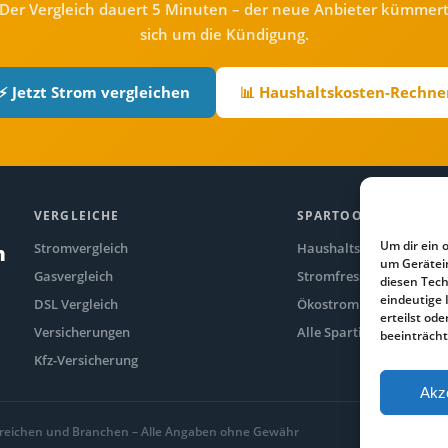
Der Vergleich dauert 5 Minuten – der neue Anbieter kümmer
sich um die Kündigung.
⚡ Jetzt Strom vergleichen
📊 Haushaltskosten-Rechne
VERGLEICHE
SPARTOOLS
Um dir ein 
Stromvergleich
Haushaltskosten-Rechne
n
um Gerätei
Gasvergleich
Stromfresser-Rechner
diesen Tech
eindeutige 
DSL Vergleich
Ökostrom Vergleich
erteilst o
Versicherungen
Alle Spartipps
beeinträcht
Kfz-Versicherung
Akz
 Bereichen und Branchen – Alle Angaben ohne Gewähr