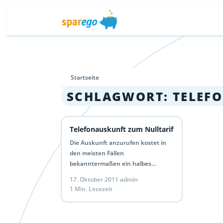
Startseite
SCHLAGWORT:
TELEF
Telefonauskunft zum Nulltarif
Die Auskunft anzurufen kostet in
den meisten Fällen
bekanntermaßen ein halbes
Vermögen. Viel günstiger wird es
17. Oktober 2011
·
admin
·
jedem Fall wenn man im Internet
1 Min. Lesezeit
nach Telefonnummern sucht.…