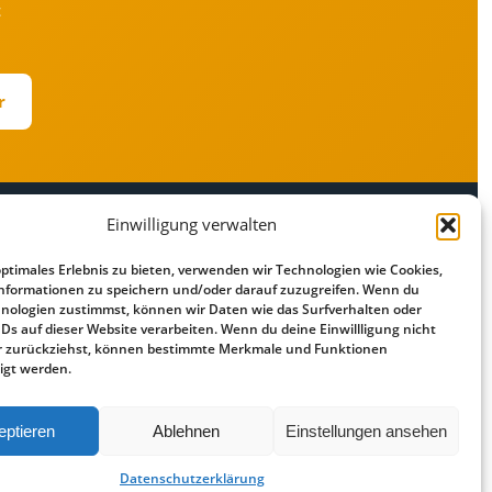
t
r
Einwilligung verwalten
RECHTLICHES
optimales Erlebnis zu bieten, verwenden wir Technologien wie Cookies,
r
Impressum
nformationen zu speichern und/oder darauf zuzugreifen. Wenn du
Datenschutz
nologien zustimmst, können wir Daten wie das Surfverhalten oder
IDs auf dieser Website verarbeiten. Wenn du deine Einwillligung nicht
Cookie-Richtlinie
der zurückziehst, können bestimmte Merkmale und Funktionen
Haftungsausschluss
igt werden.
eptieren
Ablehnen
Einstellungen ansehen
Vergleiche über externe Partner ·
Datenschutz
·
Impressum
Datenschutzerklärung