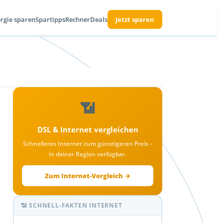
rgie sparen
Spartipps
Rechner
Deals
Jetzt sparen
📶
DSL & Internet vergleichen
Schnelleres Internet zum günstigeren Preis –
in deiner Region verfügbar.
Zum Internet-Vergleich →
📶 SCHNELL-FAKTEN INTERNET