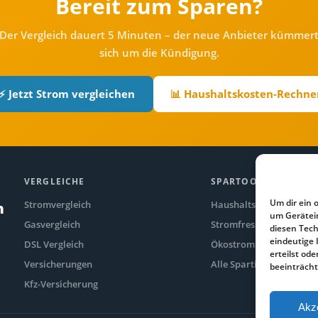
Bereit zum Sparen?
Der Vergleich dauert 5 Minuten – der neue Anbieter kümmer
sich um die Kündigung.
⚡ Jetzt Strom vergleichen
📊 Haushaltskosten-Rechne
VERGLEICHE
SPARTOOLS
Um dir ein 
Stromvergleich
Haushaltskosten-Rechne
n
um Gerätei
Gasvergleich
Stromfresser-Rechner
diesen Tech
eindeutige 
DSL Vergleich
Ökostrom Vergleich
erteilst o
Versicherungen
Alle Spartipps
beeinträcht
Kfz-Versicherung
Akz