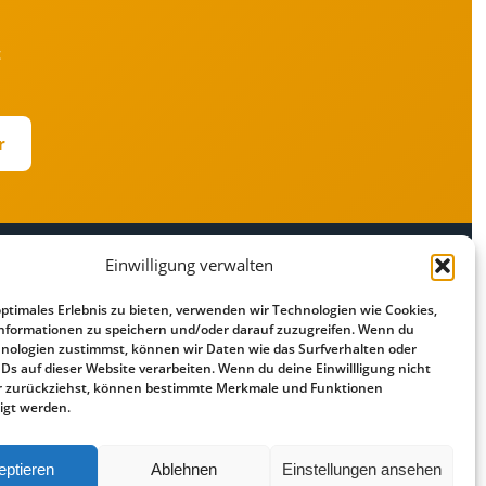
t
r
Einwilligung verwalten
RECHTLICHES
optimales Erlebnis zu bieten, verwenden wir Technologien wie Cookies,
r
Impressum
nformationen zu speichern und/oder darauf zuzugreifen. Wenn du
Datenschutz
nologien zustimmst, können wir Daten wie das Surfverhalten oder
IDs auf dieser Website verarbeiten. Wenn du deine Einwillligung nicht
Cookie-Richtlinie
der zurückziehst, können bestimmte Merkmale und Funktionen
Haftungsausschluss
igt werden.
eptieren
Ablehnen
Einstellungen ansehen