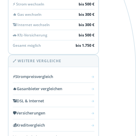
⚡ Strom wechseln
bis 500 €
🔥 Gas wechseln
bis 300 €
📶 Internet wechseln
bis 300 €
🚗 Kfz-Versicherung
bis 500 €
Gesamt möglich
bis 1.750 €
🔗 WEITERE VERGLEICHE
⚡
Strompreisvergleich
→
🔥
Gasanbieter vergleichen
→
📶
DSL & Internet
→
🛡️
Versicherungen
→
💰
Kreditvergleich
→