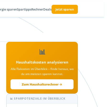
rgie sparen
Spartipps
Rechner
Deals
Jetzt sparen
📊
Haushaltskosten analysieren
Alle Fixkosten im Überblick – finde heraus, wo
du am meisten sparen kannst.
Zum Haushaltsrechner →
📊 SPARPOTENZIALE IM ÜBERBLICK