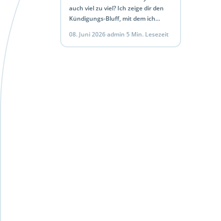
auch viel zu viel? Ich zeige dir den
Kündigungs-Bluff, mit dem ich
meinen Vertrag von 50€ auf 15€ im
08. Juni 2026
·
admin
·
5 Min. Lesezeit
Monat gedrückt habe.