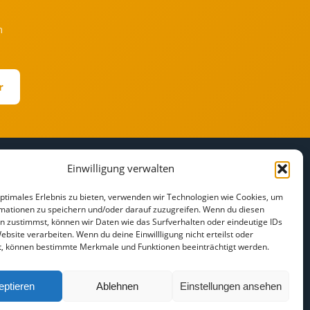
h
r
Einwilligung verwalten
RECHTLICHES
r
Impressum
optimales Erlebnis zu bieten, verwenden wir Technologien wie Cookies, um
mationen zu speichern und/oder darauf zuzugreifen. Wenn du diesen
Datenschutz
n zustimmst, können wir Daten wie das Surfverhalten oder eindeutige IDs
Cookie-Richtlinie
ebsite verarbeiten. Wenn du deine Einwillligung nicht erteilst oder
t, können bestimmte Merkmale und Funktionen beeinträchtigt werden.
Haftungsausschluss
eptieren
Ablehnen
Einstellungen ansehen