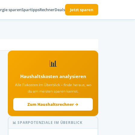
rgie sparen
Spartipps
Rechner
Deals
Jetzt sparen
📊
Haushaltskosten analysieren
Alle Fixkosten im Überblick – finde heraus, wo
du am meisten sparen kannst.
Zum Haushaltsrechner →
📊 SPARPOTENZIALE IM ÜBERBLICK