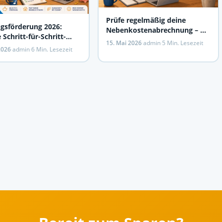
Prüfe regelmäßig deine
gsförderung 2026:
Nebenkostenabrechnung – oft
Schritt-für-Schritt-
finden sich Fehler
15. Mai 2026
·
admin
·
5 Min. Lesezeit
ung zu 19.600 €
 2026
·
admin
·
6 Min. Lesezeit
uss