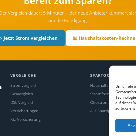
Bereit zum Sparen?
Der Vergleich dauert 5 Minuten – der neue Anbieter kümmert sic
um die Kündigung.
⚡ Jetzt Strom vergleichen
📊 Haushaltskosten-Rechne
VERGLEICHE
SPARTOOLS
Stromvergleich
Haushaltskosten-Rechne
n
Um dir ein 
Geräteinfor
Gasvergleich
Stromfresser-Rechner
Technologie
DSL Vergleich
Ökostrom Vergleich
auf dieser W
zurückziehs
Versicherungen
Alle Spartipps
Kfz-Versicherung
Akz