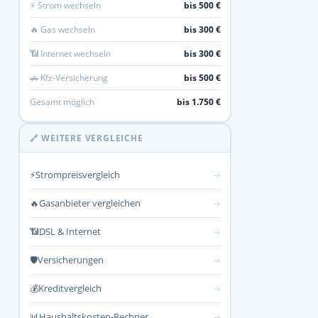
⚡ Strom wechseln
bis 500 €
🔥 Gas wechseln
bis 300 €
📶 Internet wechseln
bis 300 €
🚗 Kfz-Versicherung
bis 500 €
Gesamt möglich
bis 1.750 €
🔗 WEITERE VERGLEICHE
⚡
Strompreisvergleich
→
🔥
Gasanbieter vergleichen
→
📶
DSL & Internet
→
🛡️
Versicherungen
→
💰
Kreditvergleich
→
📊
Haushaltskosten-Rechner
→