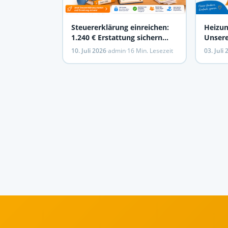
Steuererklärung einreichen:
Heizun
1.240 € Erstattung sichern
Unsere 
(2026)
Anleit
10. Juli 2026
·
admin
·
16 Min. Lesezeit
03. Juli
Zusch