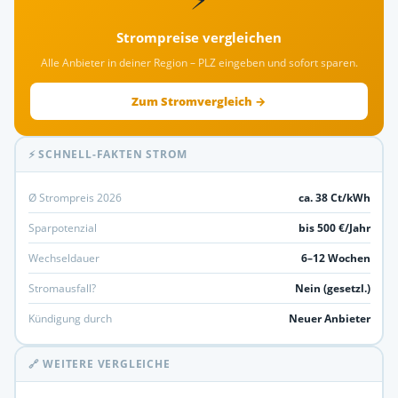
Strompreise vergleichen
Alle Anbieter in deiner Region – PLZ eingeben und sofort sparen.
Zum Stromvergleich →
⚡ SCHNELL-FAKTEN STROM
Ø Strompreis 2026
ca. 38 Ct/kWh
Sparpotenzial
bis 500 €/Jahr
Wechseldauer
6–12 Wochen
Stromausfall?
Nein (gesetzl.)
Kündigung durch
Neuer Anbieter
🔗 WEITERE VERGLEICHE