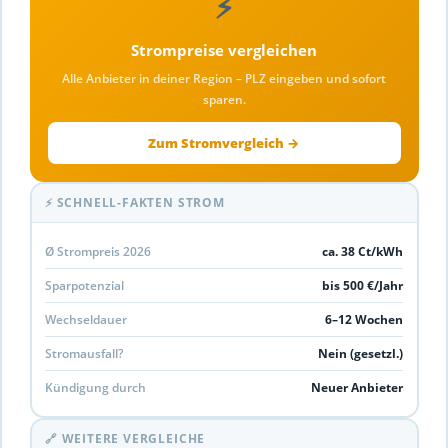
⚡
Strompreise vergleichen
Alle Anbieter in deiner Region – PLZ eingeben und sofort
sparen.
Zum Stromvergleich →
⚡ SCHNELL-FAKTEN STROM
Ø Strompreis 2026
ca. 38 Ct/kWh
Sparpotenzial
bis 500 €/Jahr
Wechseldauer
6–12 Wochen
Stromausfall?
Nein (gesetzl.)
Kündigung durch
Neuer Anbieter
🔗 WEITERE VERGLEICHE