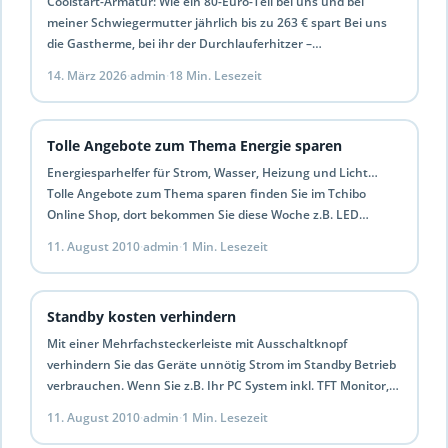
Coolstart-Armatur: Wie ein 80-Euro-Teil bei uns und bei
meiner Schwiegermutter jährlich bis zu 263 € spart Bei uns
die Gastherme, bei ihr der Durchlauferhitzer –…
14. März 2026
·
admin
·
18 Min. Lesezeit
Tolle Angebote zum Thema Energie sparen
Energiesparhelfer für Strom, Wasser, Heizung und Licht…
Tolle Angebote zum Thema sparen finden Sie im Tchibo
Online Shop, dort bekommen Sie diese Woche z.B. LED…
11. August 2010
·
admin
·
1 Min. Lesezeit
Standby kosten verhindern
Mit einer Mehrfachsteckerleiste mit Ausschaltknopf
verhindern Sie das Geräte unnötig Strom im Standby Betrieb
verbrauchen. Wenn Sie z.B. Ihr PC System inkl. TFT Monitor,
Drucker…
11. August 2010
·
admin
·
1 Min. Lesezeit