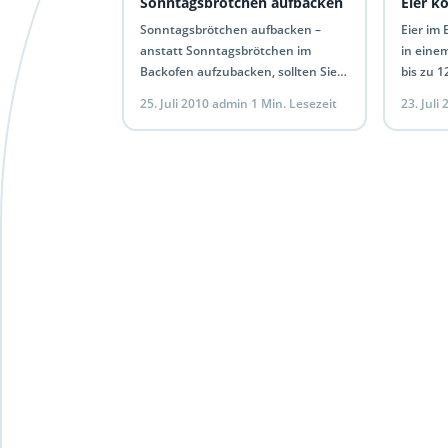
Sonntagsbrötchen aufbacken
Eier k
Sonntagsbrötchen aufbacken –
Eier im 
anstatt Sonntagsbrötchen im
in eine
Backofen aufzubacken, sollten Sie
bis zu 1
die Brötchen lieber mit dem Toaster
noch ke
25. Juli 2010
·
admin
·
1 Min. Lesezeit
23. Juli
aufbacken, es geht schneller und
verschi
spart 70% der kosten…