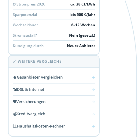
Ø Strompreis 2026
ca. 38 Ct/kWh
Sparpotenzial
bis 500 €/Jahr
Wechseldauer
6–12 Wochen
Stromausfall?
Nein (gesetzl.)
Kündigung durch
Neuer Anbieter
🔗 WEITERE VERGLEICHE
🔥
Gasanbieter vergleichen
→
📶
DSL & Internet
→
🛡️
Versicherungen
→
💰
Kreditvergleich
→
📊
Haushaltskosten-Rechner
→