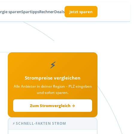
rgie sparen
Spartipps
Rechner
Deals
Jetzt sparen
⚡
Strompreise vergleichen
Alle Anbieter in deiner Region – PLZ eingeben
und sofort sparen.
Zum Stromvergleich →
⚡ SCHNELL-FAKTEN STROM