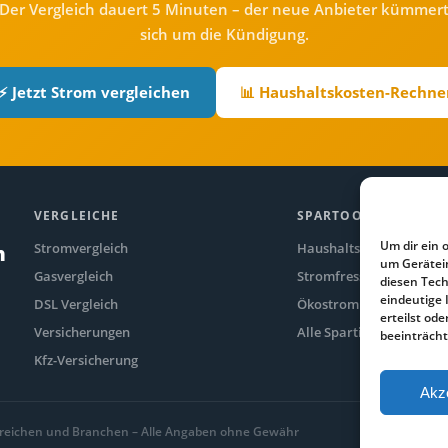
Der Vergleich dauert 5 Minuten – der neue Anbieter kümmer
sich um die Kündigung.
⚡ Jetzt Strom vergleichen
📊 Haushaltskosten-Rechne
VERGLEICHE
SPARTOOLS
Um dir ein 
Stromvergleich
Haushaltskosten-Rechne
n
um Gerätei
Gasvergleich
Stromfresser-Rechner
diesen Tech
eindeutige 
DSL Vergleich
Ökostrom Vergleich
erteilst o
Versicherungen
Alle Spartipps
beeinträcht
Kfz-Versicherung
Akz
 Bereichen und Branchen – Alle Angaben ohne Gewähr