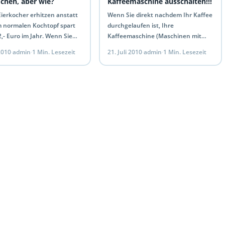
ochen, aber wie?
Kaffeemaschine ausschalten!!!
Eierkocher erhitzen anstatt
Wenn Sie direkt nachdem Ihr Kaffee
m normalen Kochtopf spart
durchgelaufen ist, Ihre
2,- Euro im Jahr. Wenn Sie
Kaffeemaschine (Maschinen mit
inen Eierkocher haben,
Warmhalteplatte) ausschalten und
 2010
·
admin
·
1 Min. Lesezeit
21. Juli 2010
·
admin
·
1 Min. Lesezeit
edene Modelle gibt…
den Kaffee zum Beispiel in eine
Thermoskanne schütten, anstatt
ihn…