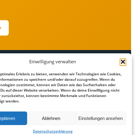
t
r
Einwilligung verwalten
RECHTLICHES
optimales Erlebnis zu bieten, verwenden wir Technologien wie Cookies,
r
Impressum
nformationen zu speichern und/oder darauf zuzugreifen. Wenn du
Datenschutz
nologien zustimmst, können wir Daten wie das Surfverhalten oder
IDs auf dieser Website verarbeiten. Wenn du deine Einwillligung nicht
Cookie-Richtlinie
der zurückziehst, können bestimmte Merkmale und Funktionen
Haftungsausschluss
igt werden.
eptieren
Ablehnen
Einstellungen ansehen
Vergleiche über externe Partner ·
Datenschutz
·
Impressum
Datenschutzerklärung