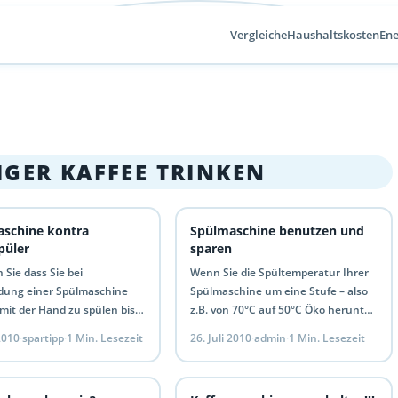
Vergleiche
Haushaltskosten
Ene
GER KAFFEE TRINKEN
schine kontra
Spülmaschine benutzen und
püler
sparen
Sie dass Sie bei
Wenn Sie die Spültemperatur Ihrer
ung einer Spülmaschine
Spülmaschine um eine Stufe – also
mit der Hand zu spülen bis
z.B. von 70°C auf 50°C Öko herunter
der Wasserkosten und bis zu
regeln, sparen Sie bis zu 25% der…
 2010
·
spartipp
·
1 Min. Lesezeit
26. Juli 2010
·
admin
·
1 Min. Lesezeit
 Stromkosten…