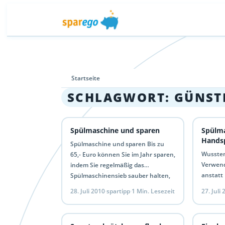
Startseite
SCHLAGWORT:
GÜNSTI
Spülmaschine und sparen
Spülma
Hands
Spülmaschine und sparen Bis zu
Wussten 
65,- Euro können Sie im Jahr sparen,
Verwend
indem Sie regelmäßig das
anstatt 
Spülmaschinensieb sauber halten,
zu 75% 
da ein verstopftes Sieb einen viel…
28. Juli 2010
·
spartipp
·
1 Min. Lesezeit
27. Juli
50% an