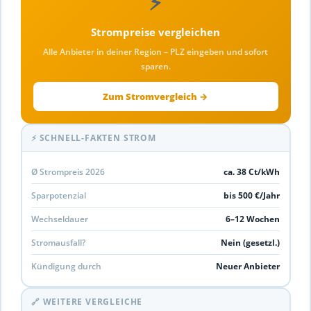
⚡
Strompreise vergleichen
Alle Anbieter in deiner Region – PLZ eingeben und sofort
sparen.
Zum Stromvergleich →
⚡ SCHNELL-FAKTEN STROM
Ø Strompreis 2026
ca. 38 Ct/kWh
Sparpotenzial
bis 500 €/Jahr
Wechseldauer
6–12 Wochen
Stromausfall?
Nein (gesetzl.)
Kündigung durch
Neuer Anbieter
🔗 WEITERE VERGLEICHE