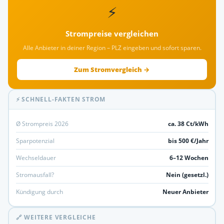
⚡
Strompreise vergleichen
Alle Anbieter in deiner Region – PLZ eingeben und sofort sparen.
Zum Stromvergleich →
⚡ SCHNELL-FAKTEN STROM
Ø Strompreis 2026
ca. 38 Ct/kWh
Sparpotenzial
bis 500 €/Jahr
Wechseldauer
6–12 Wochen
Stromausfall?
Nein (gesetzl.)
Kündigung durch
Neuer Anbieter
🔗 WEITERE VERGLEICHE