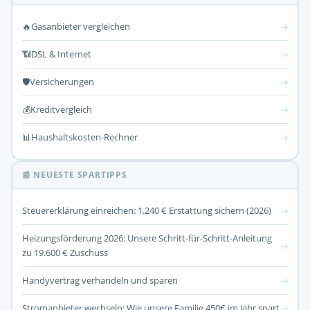
🔥
Gasanbieter vergleichen
→
📶
DSL & Internet
→
🛡️
Versicherungen
→
💰
Kreditvergleich
→
📊
Haushaltskosten-Rechner
→
📰 NEUESTE SPARTIPPS
Steuererklärung einreichen: 1.240 € Erstattung sichern (2026)
→
Heizungsförderung 2026: Unsere Schritt-für-Schritt-Anleitung
→
zu 19.600 € Zuschuss
Handyvertrag verhandeln und sparen
→
Stromanbieter wechseln: Wie unsere Familie 450€ im Jahr spart
→