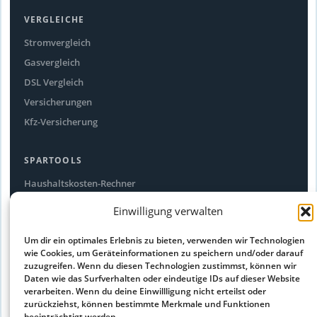
VERGLEICHE
Stromvergleich
Gasvergleich
DSL Vergleich
Versicherungen
Kfz-Versicherung
SPARTOOLS
Haushaltskosten-Rechner
Stromfresser-Rechner
Einwilligung verwalten
Ökostrom Vergleich
Um dir ein optimales Erlebnis zu bieten, verwenden wir Technologien
Alle Spartipps
wie Cookies, um Geräteinformationen zu speichern und/oder darauf
zuzugreifen. Wenn du diesen Technologien zustimmst, können wir
Daten wie das Surfverhalten oder eindeutige IDs auf dieser Website
RECHTLICHES
verarbeiten. Wenn du deine Einwillligung nicht erteilst oder
Impressum
zurückziehst, können bestimmte Merkmale und Funktionen
beeinträchtigt werden.