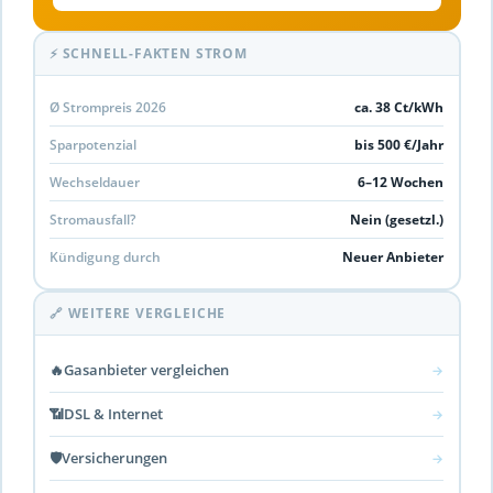
⚡ SCHNELL-FAKTEN STROM
Ø Strompreis 2026
ca. 38 Ct/kWh
Sparpotenzial
bis 500 €/Jahr
Wechseldauer
6–12 Wochen
Stromausfall?
Nein (gesetzl.)
Kündigung durch
Neuer Anbieter
🔗 WEITERE VERGLEICHE
🔥
Gasanbieter vergleichen
→
📶
DSL & Internet
→
🛡️
Versicherungen
→