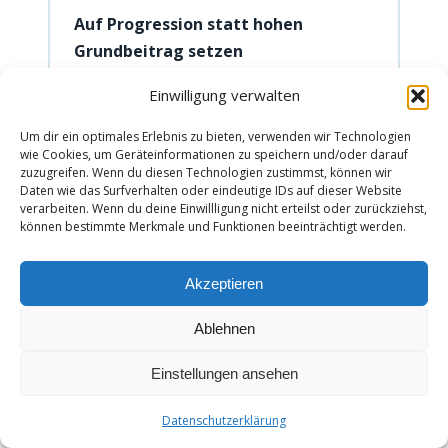
Auf Progression statt hohen
Grundbeitrag setzen
Eine moderate Grundsumme mit hoher
Einwilligung verwalten
Progression (350 % oder 500 %) bietet
Um dir ein optimales Erlebnis zu bieten, verwenden wir Technologien
bei schwerer Invalidität deutlich mehr
wie Cookies, um Geräteinformationen zu speichern und/oder darauf
Leistung als eine hohe Grundsumme
zuzugreifen. Wenn du diesen Technologien zustimmst, können wir
Daten wie das Surfverhalten oder eindeutige IDs auf dieser Website
ohne Progression — und ist dabei oft
verarbeiten. Wenn du deine Einwillligung nicht erteilst oder zurückziehst,
günstiger. Das ist der clevere Weg zu
können bestimmte Merkmale und Funktionen beeinträchtigt werden.
mehr Schutz.
Akzeptieren
bis 60 €/Jahr bei gleicher oder besserer
Leistung
Ablehnen
Einstellungen ansehen
📊
Datenschutzerklärung