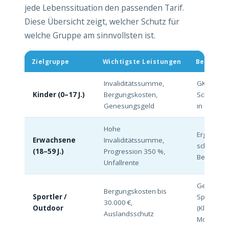
jede Lebenssituation den passenden Tarif.
Diese Übersicht zeigt, welcher Schutz für
welche Gruppe am sinnvollsten ist.
Zielgruppe
Wichtigste Leistungen
Besonder
Invaliditätssumme,
GKV schüt
Kinder (0–17 J.)
Bergungskosten,
Schule/Kit
Genesungsgeld
in der Frei
Hohe
Ergänzung
Erwachsene
Invaliditätssumme,
schützt au
(18–59 J.)
Progression 350 %,
Berufstät
Unfallrente
Gefährlic
Bergungskosten bis
Sportler /
Sportarte
30.000 €,
Outdoor
(Klettern,
Auslandsschutz
Motorrad)