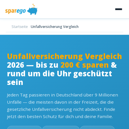
Startseite
Unfallversicherung Vergleich
Unfallversicherung Vergleich
2026 — bis zu
200 € sparen
&
rund um die Uhr geschützt
sein
Jeden Tag passieren in Deutschland über 9 Millionen
Unfälle — die meisten davon in der Freizeit, die die
gesetzliche Unfallversicherung nicht abdeckt. Finde
jetzt den besten Schutz für dich und deine Familie.