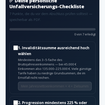
✅ Deine persönliche
Unfallversicherungs-Checkliste
7 Punkte, die du vor dem Abschluss prüfen solltest —
speicherbar als PDF.
0 von 7 erledigt
1. Invaliditätssumme ausreichend hoch
wählen
Mindestens das 3–5-fache des
Bruttojahreseinkommens — bei 45.000 €
Einkommen also 135.000–225.000 €. Viele günstige
Tarife haben zu niedrige Grundsummen, die im
Ernstfall nicht reichen.
2. Progression mindestens 225 % oder