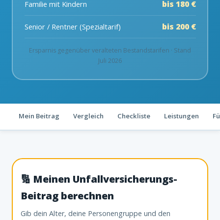
bis 180 €
Familie mit Kindern
bis 200 €
Senior / Rentner (Spezialtarif)
Ersparnis gegenüber veralteten Bestandstarifen · Stand
Juli 2026
Mein Beitrag
Vergleich
Checkliste
Leistungen
Fü
🔢 Meinen Unfallversicherungs-
Beitrag berechnen
Gib dein Alter, deine Personengruppe und den