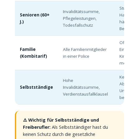
Sturz- und
Invaliditätssumme,
Senioren (60+
Haushalts
Pflegeleistungen,
J.)
häufen sic
Todesfallschutz
Beitrag st
Oft günsti
Familie
Alle Familienmitglieder
Einzelpoli
(Kombitarif)
in einer Police
Kinder ko
möglich
Keine BG-
Hohe
Absicher
Selbstständige
Invaliditätssumme,
Unfallver
Verdienstausfallklausel
besonders
⚠️ Wichtig für Selbstständige und
Freiberufler:
Als Selbstständiger hast du
keinen Schutz durch die gesetzliche