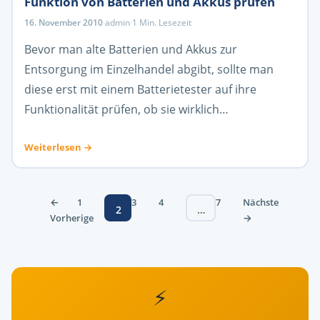
Funktion von Batterien und Akkus prüfen
16. November 2010
·
admin
·
1 Min. Lesezeit
Bevor man alte Batterien und Akkus zur
Entsorgung im Einzelhandel abgibt, sollte man
diese erst mit einem Batterietester auf ihre
Funktionalität prüfen, ob sie wirklich…
Weiterlesen →
Seitennummerierung
←
1
3
4
7
Nächste
2
…
der
Vorherige
→
Beiträge
⚡