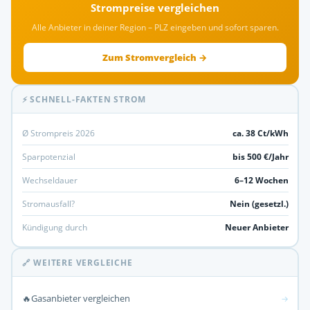
Strompreise vergleichen
Alle Anbieter in deiner Region – PLZ eingeben und sofort sparen.
Zum Stromvergleich →
⚡ SCHNELL-FAKTEN STROM
Ø Strompreis 2026
ca. 38 Ct/kWh
Sparpotenzial
bis 500 €/Jahr
Wechseldauer
6–12 Wochen
Stromausfall?
Nein (gesetzl.)
Kündigung durch
Neuer Anbieter
🔗 WEITERE VERGLEICHE
🔥
Gasanbieter vergleichen
→