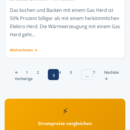
Das kochen und Backen mit einem Gas Herd ist
50% Prozent billiger als mit einem herkömmlichen
Elektro Herd. Die Wärmeerzeugung mit einem Gas
Herd geht…
Weiterlesen →
Seitennummerierung
←
1
2
4
5
7
Nächste
3
…
der
Vorherige
→
Beiträge
⚡
Strompreise vergleichen