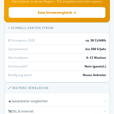
Alle Anbieter in deiner Region – PLZ eingeben und sofort sparen.
Zum Stromvergleich →
⚡ SCHNELL-FAKTEN STROM
Ø Strompreis 2026
ca. 38 Ct/kWh
Sparpotenzial
bis 500 €/Jahr
Wechseldauer
6–12 Wochen
Stromausfall?
Nein (gesetzl.)
Kündigung durch
Neuer Anbieter
🔗 WEITERE VERGLEICHE
🔥
Gasanbieter vergleichen
→
📶
DSL & Internet
→