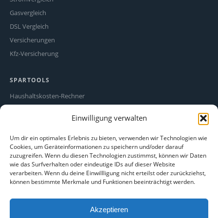
Gasvergleich
DSL Vergleich
Versicherungen
Kfz-Versicherung
SPARTOOLS
Haushaltskosten-Rechner
Stromfresser-Rechner
Einwilligung verwalten
Ökostrom Vergleich
Alle Spartipps
Um dir ein optimales Erlebnis zu bieten, verwenden wir Technologien wie
Cookies, um Geräteinformationen zu speichern und/oder darauf
zuzugreifen. Wenn du diesen Technologien zustimmst, können wir Daten
RECHTLICHES
wie das Surfverhalten oder eindeutige IDs auf dieser Website
verarbeiten. Wenn du deine Einwillligung nicht erteilst oder zurückziehst,
Impressum
können bestimmte Merkmale und Funktionen beeinträchtigt werden.
Datenschutz
Cookie-Richtlinie
Akzeptieren